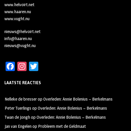
www.helvoirt.net
www.haaren.nu
www.vught.nu
nieuws@helvoirt.net
info@haaren.nu
nieuws@vught.nu
Fa
In
T
ce
st
wi
LAATSTE REACTIES
b
ag
tt
oo
ra
er
Nelleke de bresser
op
Overleden: Annie Bolenius – Berkelmans
k
m
Peter Tuerlings
op
Overleden: Annie Bolenius – Berkelmans
Twan de Jongh
op
Overleden: Annie Bolenius – Berkelmans
Jan van Engelen
op
Probleem met de Geldmaat