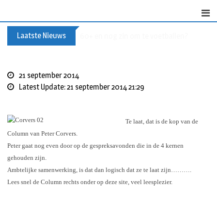
Skip
to
content
Laatste Nieuws
Buxusplanten in brand in Biezenmortel, v
21 september 2014
Latest Update: 21 september 2014 21:29
Te laat, dat is de kop van de
Column van Peter Corvers.
Peter gaat nog even door op de gespreksavonden die in de 4 kernen
gehouden zijn.
Ambtelijke samenwerking, is dat dan logisch dat ze te laat zijn……….
Lees snel de Column rechts onder op deze site, veel leesplezier.