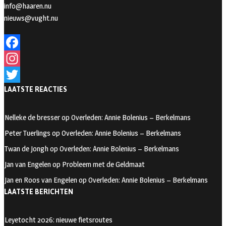
info@haaren.nu
nieuws@vught.nu
F
a
I
LAATSTE REACTIES
c
n
T
e
s
w
Nelleke de bresser
op
Overleden: Annie Bolenius – Berkelmans
b
t
i
Peter Tuerlings
op
Overleden: Annie Bolenius – Berkelmans
o
a
t
Twan de Jongh
op
Overleden: Annie Bolenius – Berkelmans
o
g
t
Jan van Engelen
op
Probleem met de Geldmaat
k
r
e
Jan en Roos van Engelen
op
Overleden: Annie Bolenius – Berkelmans
a
r
LAATSTE BERICHTEN
m
Leyetocht 2026: nieuwe fietsroutes