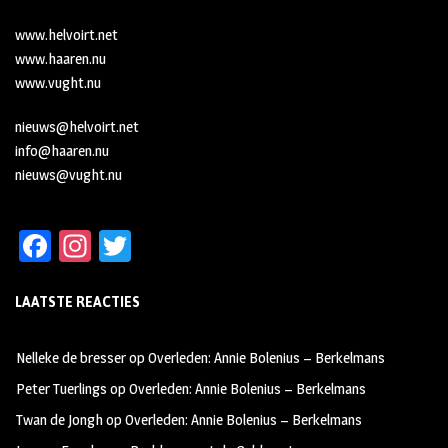
www.helvoirt.net
www.haaren.nu
www.vught.nu
nieuws@helvoirt.net
info@haaren.nu
nieuws@vught.nu
Fa
In
T
ce
st
wi
LAATSTE REACTIES
b
ag
tt
oo
ra
er
Nelleke de bresser
op
Overleden: Annie Bolenius – Berkelmans
k
m
Peter Tuerlings
op
Overleden: Annie Bolenius – Berkelmans
Twan de Jongh
op
Overleden: Annie Bolenius – Berkelmans