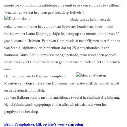
mooie toekomst door de middenpagina eruit te pakken en die in te vulllen….
Waar willen we dat het heen gaat met dorp Helvoirt?
Ondertussen informeert de
redactie ons ook over het vertrek van Sylvester Jenniskens. In een mooi
interview met Laura Kloprogge kijkt hij terug op een mooie periode van 30
jaar huisarts in Helvoirt. Peter van Gorp reisde af naar Vlijmen naar Alphons
van Stenis. Alphons viert binnenkort dat hij 25 jaar verbonden is aan
harmonie Kunst Adelt. Soms een roerige periode, maar vooral een periode
waarin heel veel Helvoirtse leerden genieten van muziek en het zelf leerden
maken.
Het bestur van de HOJ is weer compleet!
Maarten van Gorp en Alex van Dun nemen respectievelijk de voorzittersrol
en de secretarisrol op zich.
Jan van Balkom praatte met het ambitieuze tweetal in clubhuis d’n Inbreng.
Het clubhuis wordt opgepimpt en dat alles als uitvalsbasis voor het
jeugdwerk in het dorp.
Bron: Pomphuiske, klik op foto’s voor vergroting