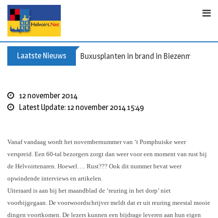
Skip
to
content
Laatste Nieuws
Buxusplanten in brand in Biezenmortel, v
12 november 2014
Latest Update: 12 november 2014 15:49
Vanaf vandaag wordt het novembernummer van ‘t Pomphuiske weer
verspreid. Een 60-tal bezorgers zorgt dan weer voor een moment van rust bij
de Helvoirtenaren. Hoewel…. Rust??? Ook dit nummer bevat weer
opwindende interviews en artikelen.
Uiteraard is aan bij het maandblad de ‘reuring in het dorp’ niet
voorbijgegaan. De voorwoordschrijver meldt dat er uit reuring meestal mooie
dingen voortkomen. De lezers kunnen een bijdrage leveren aan hun eigen