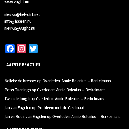
www.vught.nu
nieuws@helvoirt.net
info@haaren.nu
nieuws@vught.nu
Fa
In
T
ce
st
wi
LAATSTE REACTIES
b
ag
tt
oo
ra
er
Nelleke de bresser
op
Overleden: Annie Bolenius – Berkelmans
k
m
Peter Tuerlings
op
Overleden: Annie Bolenius – Berkelmans
Twan de Jongh
op
Overleden: Annie Bolenius – Berkelmans
Jan van Engelen
op
Probleem met de Geldmaat
Jan en Roos van Engelen
op
Overleden: Annie Bolenius – Berkelmans