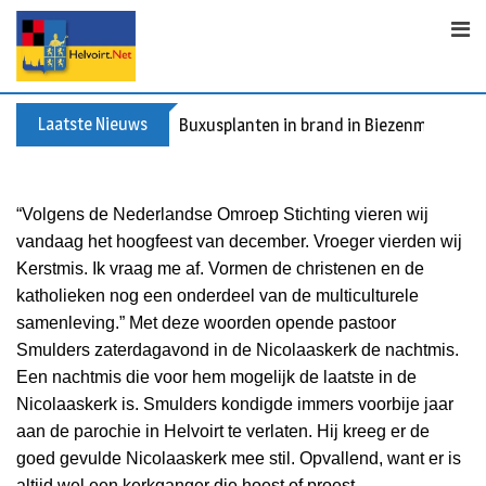
Skip
to
content
Laatste Nieuws
Buxusplanten in brand in Biezenmortel, v
“Volgens de Nederlandse Omroep Stichting vieren wij
vandaag het hoogfeest van december. Vroeger vierden wij
Kerstmis. Ik vraag me af. Vormen de christenen en de
katholieken nog een onderdeel van de multiculturele
samenleving.” Met deze woorden opende pastoor
Smulders zaterdagavond in de Nicolaaskerk de nachtmis.
Een nachtmis die voor hem mogelijk de laatste in de
Nicolaaskerk is. Smulders kondigde immers voorbije jaar
aan de parochie in Helvoirt te verlaten. Hij kreeg er de
goed gevulde Nicolaaskerk mee stil. Opvallend, want er is
altijd wel een kerkganger die hoest of proest.