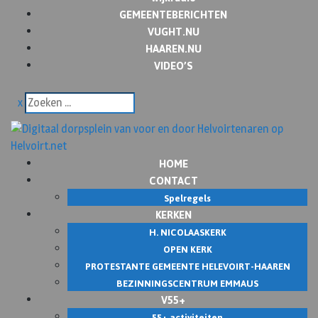
GEMEENTEBERICHTEN
VUGHT.NU
HAAREN.NU
VIDEO’S
x
HOME
CONTACT
Spelregels
KERKEN
H. NICOLAASKERK
OPEN KERK
PROTESTANTE GEMEENTE HELEVOIRT-HAAREN
BEZINNINGSCENTRUM EMMAUS
V55+
55+ activiteiten