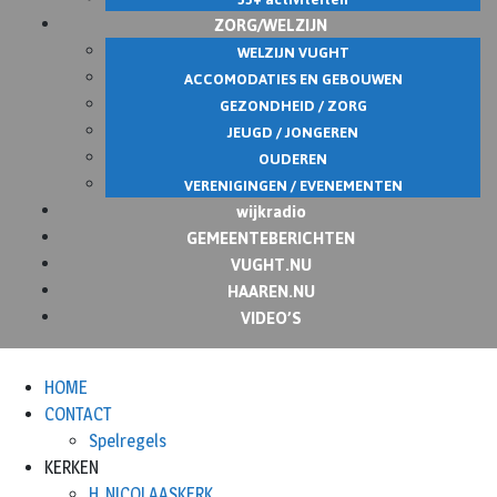
ZORG/WELZIJN
WELZIJN VUGHT
ACCOMODATIES EN GEBOUWEN
GEZONDHEID / ZORG
JEUGD / JONGEREN
OUDEREN
VERENIGINGEN / EVENEMENTEN
wijkradio
GEMEENTEBERICHTEN
VUGHT.NU
HAAREN.NU
VIDEO’S
HOME
CONTACT
Spelregels
KERKEN
H. NICOLAASKERK