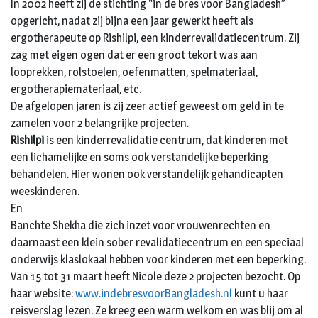
In 2002 heeft zij de stichting “in de bres voor Bangladesh”
opgericht, nadat zij bijna een jaar gewerkt heeft als
ergotherapeute op Rishilpi, een kinderrevalidatiecentrum. Zij
zag met eigen ogen dat er een groot tekort was aan
looprekken, rolstoelen, oefenmatten, spelmateriaal,
ergotherapiemateriaal, etc.
De afgelopen jaren is zij zeer actief geweest om geld in te
zamelen voor 2 belangrijke projecten.
Rishilpi
is een kinderrevalidatie centrum, dat kinderen met
een lichamelijke en soms ook verstandelijke beperking
behandelen. Hier wonen ook verstandelijk gehandicapten
weeskinderen.
En
Banchte Shekha die zich inzet voor vrouwenrechten en
daarnaast een klein sober revalidatiecentrum en een speciaal
onderwijs klaslokaal hebben voor kinderen met een beperking.
Van 15 tot 31 maart heeft Nicole deze 2 projecten bezocht. Op
haar website:
www.indebresvoorBangladesh.nl
kunt u haar
reisverslag lezen. Ze kreeg een warm welkom en was blij om al