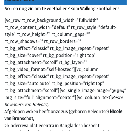
60+ en nog zin om te voetballen? Kom Walking Footballen!
[vc_row rt_row_background_width=”fullwidth”
rt_row_content_width=”default” rt_row_style=”default-
style” rt_row_height=”” rt_column_gaps=””
rt_row_shadows=”” rt_row_borders=””
rt_bg_effect=”classic” rt_bg_image_repeat=”repeat”
rt_bg_size=”cover” rt_bg_position=”right top”
rt_bg_attachment=”scroll” rt_bg_layer=””
rt_bg_video_format=”self-hosted”][vc_column
rt_bg_effect=”classic” rt_bg_image_repeat=”repeat”
rt_bg_size=”auto auto” rt_bg_position=”right top”
rt_bg_attachment=”scroll”][vc_single_image image=”36964″
img_size=”full” alignment=”center”][vc_column_text]
Beste
bewoners van Helvoirt,
Afgelopen weken heeft onze zus (geboren Helvoirtse)
Nicole
van Brunschot,
2 kinderrevalidatiecentra in Bangladesh bezocht.