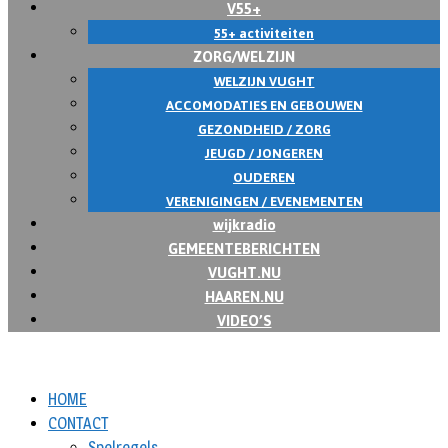
V55+
55+ activiteiten
ZORG/WELZIJN
WELZIJN VUGHT
ACCOMODATIES EN GEBOUWEN
GEZONDHEID / ZORG
JEUGD / JONGEREN
OUDEREN
VERENIGINGEN / EVENEMENTEN
wijkradio
GEMEENTEBERICHTEN
VUGHT.NU
HAAREN.NU
VIDEO’S
HOME
CONTACT
Spelregels