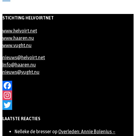
STICHTING HELVOIRTNET
www.helvoirt.net
www.haaren.nu
www.vught.nu
nieuws@helvoirt.net
info@haaren.nu
nieuws@vught.nu
Facebook
Instagram
Twitter
LAATSTE REACTIES
Nelleke de bresser
op
Overleden: Annie Bolenius –