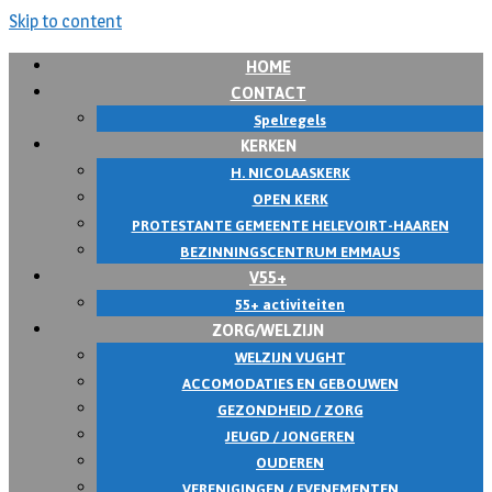
Skip to content
HOME
CONTACT
Spelregels
KERKEN
H. NICOLAASKERK
OPEN KERK
PROTESTANTE GEMEENTE HELEVOIRT-HAAREN
BEZINNINGSCENTRUM EMMAUS
V55+
55+ activiteiten
ZORG/WELZIJN
WELZIJN VUGHT
ACCOMODATIES EN GEBOUWEN
GEZONDHEID / ZORG
JEUGD / JONGEREN
OUDEREN
VERENIGINGEN / EVENEMENTEN