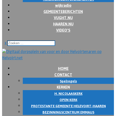
wijkradio
GEMEENTEBERICHTEN
VUGHT.NU
HAAREN.NU
VIDEO’S
x
HOME
CONTACT
Spelregels
KERKEN
H. NICOLAASKERK
OPEN KERK
PROTESTANTE GEMEENTE HELEVOIRT-HAAREN
BEZINNINGSCENTRUM EMMAUS