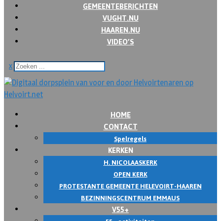
GEMEENTEBERICHTEN
VUGHT.NU
HAAREN.NU
VIDEO’S
x
HOME
CONTACT
Spelregels
KERKEN
H. NICOLAASKERK
OPEN KERK
PROTESTANTE GEMEENTE HELEVOIRT-HAAREN
BEZINNINGSCENTRUM EMMAUS
V55+