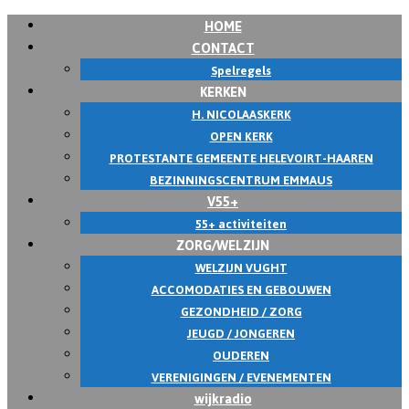
HOME
Skip
CONTACT
to
Spelregels
content
KERKEN
H. NICOLAASKERK
OPEN KERK
PROTESTANTE GEMEENTE HELEVOIRT-HAAREN
BEZINNINGSCENTRUM EMMAUS
V55+
55+ activiteiten
ZORG/WELZIJN
WELZIJN VUGHT
ACCOMODATIES EN GEBOUWEN
GEZONDHEID / ZORG
JEUGD / JONGEREN
OUDEREN
VERENIGINGEN / EVENEMENTEN
wijkradio