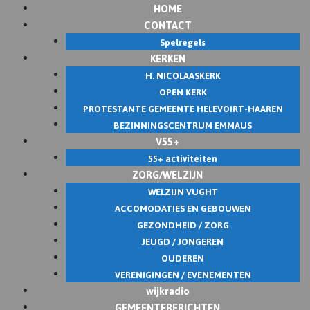
HOME
Skip
CONTACT
to
Spelregels
content
KERKEN
H. NICOLAASKERK
OPEN KERK
PROTESTANTE GEMEENTE HELEVOIRT-HAAREN
BEZINNINGSCENTRUM EMMAUS
V55+
55+ activiteiten
ZORG/WELZIJN
WELZIJN VUGHT
ACCOMODATIES EN GEBOUWEN
GEZONDHEID / ZORG
JEUGD / JONGEREN
OUDEREN
VERENIGINGEN / EVENEMENTEN
wijkradio
GEMEENTEBERICHTEN