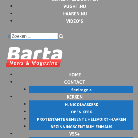
VUGHT.NU
HAAREN.NU
VIDEO’S
x
HOME
CONTACT
Spelregels
KERKEN
H. NICOLAASKERK
OPEN KERK
PROTESTANTE GEMEENTE HELEVOIRT-HAAREN
BEZINNINGSCENTRUM EMMAUS
V55+