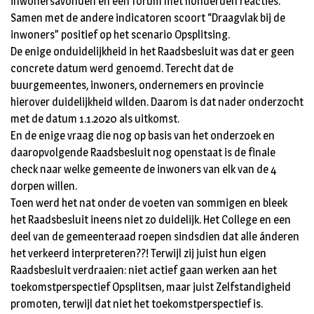
inwonersavonden en een forum met honderden reacties.
Samen met de andere indicatoren scoort “Draagvlak bij de
inwoners” positief op het scenario Opsplitsing.
De enige onduidelijkheid in het Raadsbesluit was dat er geen
concrete datum werd genoemd. Terecht dat de
buurgemeentes, inwoners, ondernemers en provincie
hierover duidelijkheid wilden. Daarom is dat nader onderzocht
met de datum 1.1.2020 als uitkomst.
En de enige vraag die nog op basis van het onderzoek en
daaropvolgende Raadsbesluit nog openstaat is de finale
check naar welke gemeente de inwoners van elk van de 4
dorpen willen.
Toen werd het nat onder de voeten van sommigen en bleek
het Raadsbesluit ineens niet zo duidelijk. Het College en een
deel van de gemeenteraad roepen sindsdien dat alle ánderen
het verkeerd interpreteren??! Terwijl zij juist hun eigen
Raadsbesluit verdraaien: niet actief gaan werken aan het
toekomstperspectief Opsplitsen, maar juist Zelfstandigheid
promoten, terwijl dat niet het toekomstperspectief is.