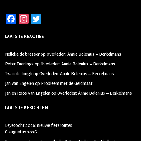
Fa
In
T
ce
st
wi
LAATSTE REACTIES
b
ag
tt
oo
ra
er
Nelleke de bresser
op
Overleden: Annie Bolenius – Berkelmans
k
m
Peter Tuerlings
op
Overleden: Annie Bolenius – Berkelmans
Twan de Jongh
op
Overleden: Annie Bolenius – Berkelmans
Jan van Engelen
op
Probleem met de Geldmaat
Jan en Roos van Engelen
op
Overleden: Annie Bolenius – Berkelmans
LAATSTE BERICHTEN
Leyetocht 2026: nieuwe fietsroutes
8 augustus 2026