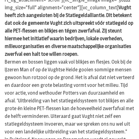
img_size=”full” alignment=”center”][vc_column_text]
Vught
heeft zich aangesloten bij de Statiegeldalliantie. Dit betekent
dat ook de gemeente Vught zich uitspreekt vóór statiegeld op
alle PET-flessen en blikjes en tégen zwerfafval. Zij steunt
hiermee het initiatief waarin bedrijven, lokale overheden,
milieuorganisaties en diverse maatschappelijke organisaties
zwerfval een halt toe willen roepen.
Bermen en bossen liggen vaak vol blikjes en flesjes. Ook bij de
IJzeren Man of op de Vughtse Heide gooien sommige mensen
gewoon hun rotzooi op de grond. Het is afval dat niet verteerd
en daardoor een grote belasting vormt voor het milieu. Tijd
voor actie, vond wethouder Potters van duurzaamheid en
afval. ‘Uitbreiding van het statiegeldsysteem tot blikjes en alle
grote én kleine PET-flessen kan de hoeveelheid zwerfafval met
de helft verminderen. Uiteraard gaat Vught niet zelf een
statiegeldsysteem invoeren, maar we spreken ons nu wel uit
voor een landelijke uitbreiding van het statiegeldsysteem.”