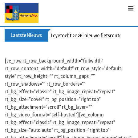
S
k
i
p
t
Laatste Nieuws
Leyetocht 2026: nieuwe fietsroutes
o
c
o
[vc_row rt_row_background_width=”fullwidth”
n
rt_row_content_width=”default” rt_row_style=”default-
t
style” rt_row_height=”” rt_column_gaps=””
e
rt_row_shadows=”” rt_row_borders=””
n
rt_bg_effect=”classic” rt_bg_image_repeat=”repeat”
t
rt_bg_size=”cover” rt_bg_position=”right top”
rt_bg_attachment=”scroll” rt_bg_layer=””
rt_bg_video_format=”self-hosted”][vc_column
rt_bg_effect=”classic” rt_bg_image_repeat=”repeat”
rt_bg_size=”auto auto” rt_bg_position=”right top”
rt_bg_attachment=”scroll”][vc_single_image image=”36222″