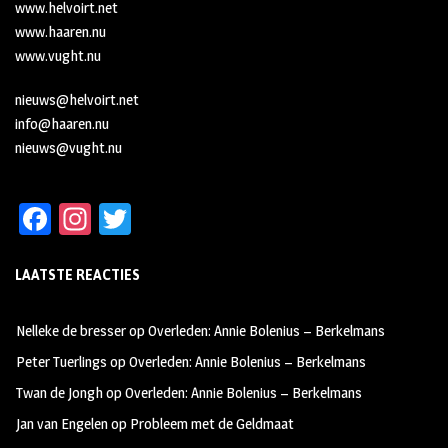
www.helvoirt.net
www.haaren.nu
www.vught.nu
nieuws@helvoirt.net
info@haaren.nu
nieuws@vught.nu
Fa
In
T
ce
st
wi
LAATSTE REACTIES
b
ag
tt
oo
ra
er
Nelleke de bresser
op
Overleden: Annie Bolenius – Berkelmans
k
m
Peter Tuerlings
op
Overleden: Annie Bolenius – Berkelmans
Twan de Jongh
op
Overleden: Annie Bolenius – Berkelmans
Jan van Engelen
op
Probleem met de Geldmaat