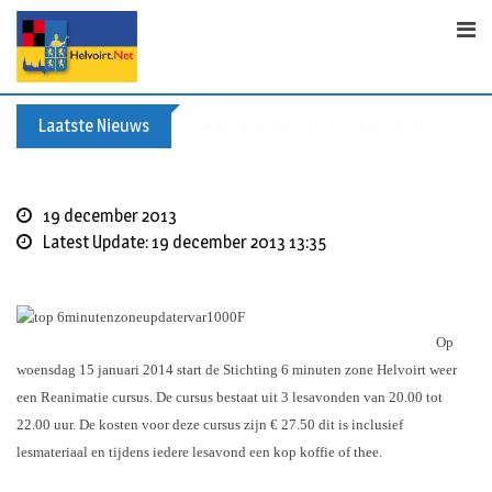
S
k
i
p
t
Laatste Nieuws
Buxusplanten in brand in Biezenmortel, v
o
c
o
19 december 2013
n
Latest Update: 19 december 2013 13:35
t
e
n
t
Op
woensdag 15 januari 2014 start de Stichting 6 minuten zone Helvoirt weer
een Reanimatie cursus. De cursus bestaat uit 3 lesavonden van 20.00 tot
22.00 uur. De kosten voor deze cursus zijn € 27.50 dit is inclusief
lesmateriaal en tijdens iedere lesavond een kop koffie of thee.