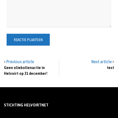
Previous article
Next article
Geen oliebollenactie in
test
Helvoirt op 31 december!
STICHTING HELVOIRTNET