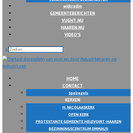
wijkradio
GEMEENTEBERICHTEN
VUGHT.NU
HAAREN.NU
VIDEO’S
x
HOME
CONTACT
Spelregels
KERKEN
H. NICOLAASKERK
OPEN KERK
PROTESTANTE GEMEENTE HELEVOIRT-HAAREN
BEZINNINGSCENTRUM EMMAUS