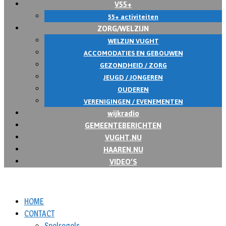
V55+
55+ activiteiten
ZORG/WELZIJN
WELZIJN VUGHT
ACCOMODATIES EN GEBOUWEN
GEZONDHEID / ZORG
JEUGD / JONGEREN
OUDEREN
VERENIGINGEN / EVENEMENTEN
wijkradio
GEMEENTEBERICHTEN
VUGHT.NU
HAAREN.NU
VIDEO’S
HOME
CONTACT
Spelregels