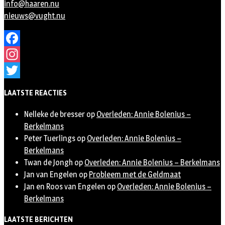
info@haaren.nu
nieuws@vught.nu
Facebook
Instagram
Twitter
LAATSTE REACTIES
Nelleke de bresser
op
Overleden: Annie Bolenius –
Berkelmans
Peter Tuerlings
op
Overleden: Annie Bolenius –
Berkelmans
Twan de Jongh
op
Overleden: Annie Bolenius – Berkelmans
Jan van Engelen
op
Probleem met de Geldmaat
Jan en Roos van Engelen
op
Overleden: Annie Bolenius –
Berkelmans
LAATSTE BERICHTEN