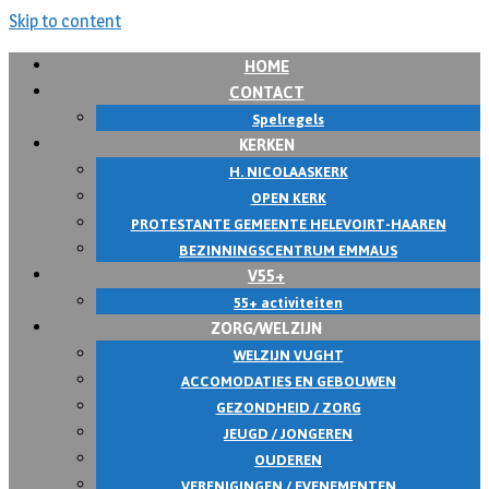
Skip to content
HOME
CONTACT
Spelregels
KERKEN
H. NICOLAASKERK
OPEN KERK
PROTESTANTE GEMEENTE HELEVOIRT-HAAREN
BEZINNINGSCENTRUM EMMAUS
V55+
55+ activiteiten
ZORG/WELZIJN
WELZIJN VUGHT
ACCOMODATIES EN GEBOUWEN
GEZONDHEID / ZORG
JEUGD / JONGEREN
OUDEREN
VERENIGINGEN / EVENEMENTEN