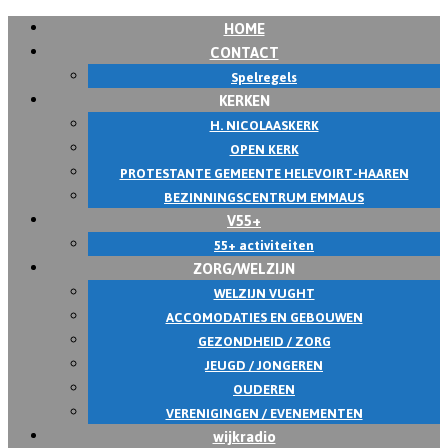
HOME
Skip
CONTACT
to
Spelregels
content
KERKEN
H. NICOLAASKERK
OPEN KERK
PROTESTANTE GEMEENTE HELEVOIRT-HAAREN
BEZINNINGSCENTRUM EMMAUS
V55+
55+ activiteiten
ZORG/WELZIJN
WELZIJN VUGHT
ACCOMODATIES EN GEBOUWEN
GEZONDHEID / ZORG
JEUGD / JONGEREN
OUDEREN
VERENIGINGEN / EVENEMENTEN
wijkradio