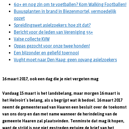
60+ en nog zin om te voetballen? Kom Walking Footballen!
Buxusplanten in brand in Biezenmortel, vermoedelijk
opzet
Spreidingswet asielzoekers: hoe zit dat?
Bericht voor de leden van Vereniging 55+
Valse collecte KVW
Oppas gezocht voor onze twee honden!
Een bijzonder en geliefd toernooi
Vught moet naar Den Haag: geen opvang asielzoekers
16 maart 2017, ook een dag die je niet vergeten mag
Vandaag 15 maart is het landsbelang, maar morgen 16 maart is
het Helvoirt`s belang, als u begrijpt wat ik bedoel. 16 maart 2017
neemt de gemeenteraad van Haaren een besluit over de toekomst
van ons dorp en dan met name wanneer de herindeling van de
gemeente Haaren zal plaatsvinden. Tenminste dat mag ik hopen,
want de strijd is nog niet gestreden getuige de brief van het