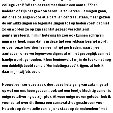
college van B&W aan de raad met daarin een aantal ??? en
nadelen of zijn het gewoon beren. Je zou ervan uit mogen gaan,
dat onze belangen voor alle partijen centraal staan, maar gezien
de ontwikkelingen en tegenstellingen tot op heden voelt dat niet
zo en worden ze op zijn zachtst gezegd verschillend
geïnterpreteerd. In mijn beleving (ik zou ook kunnen schrijven
mijn waarheid, maar dat is in deze tijd een rekbaar begrip) wordt
er over onze hoofden heen een strijd gestreden, waarbij een
aantal van onze vertegenwoordigers al of niet gevoeglijk aan het
handje wordt gehouden. Ik ben benieuwd of wij in de toekomst nog
een duidelijk beeld van dit `Herindelingsspel` krijgen, al heb ik
daar mijn twijfels over.
Hoewel een serieuze zaak, doet deze hele gang van zaken, gelet
op wat om ons heen gebeurt, ook wel een beetje kluchtig aan en is
enige relativering op zijn plek. Al weer enige weken geleden heb ik
voor de lol over dit thema een carnavalslied geschreven voor
Helvoirt op de melodie van `bij ons staat op de keukendeur` met