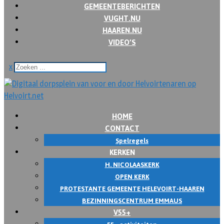
GEMEENTEBERICHTEN
VUGHT.NU
HAAREN.NU
VIDEO’S
x
HOME
CONTACT
Spelregels
KERKEN
H. NICOLAASKERK
OPEN KERK
PROTESTANTE GEMEENTE HELEVOIRT-HAAREN
BEZINNINGSCENTRUM EMMAUS
V55+