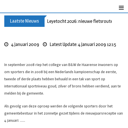
Skip
to
content
Laatste Nieuws
Leyetocht 2026: nieuwe fietsroutes
4 januari 2009
Latest Update: 4 januari 2009 12:15
In september 2008 riep het college van B&W de Haarense inwoners op
om sporters die in 2008 bij een Nederlands kampioenschap de eerste,
tweede of derde plaats hebben behaald in een tak van sport op
internationaal sportniveau goud, zilver of brons hebben verdiend, aan te
melden bij de gemeente.
Als gevolg van deze oproep werden de volgende sporters door het
gemeentebestuur in het zonnetje gezet tijdens de nieuwjaarsreceptie van
4 januari: ……