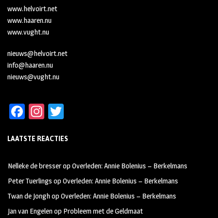
www.helvoirt.net
www.haaren.nu
www.vught.nu
nieuws@helvoirt.net
info@haaren.nu
nieuws@vught.nu
Fa
In
T
ce
st
wi
LAATSTE REACTIES
b
ag
tt
oo
ra
er
Nelleke de bresser
op
Overleden: Annie Bolenius – Berkelmans
k
m
Peter Tuerlings
op
Overleden: Annie Bolenius – Berkelmans
Twan de Jongh
op
Overleden: Annie Bolenius – Berkelmans
Jan van Engelen
op
Probleem met de Geldmaat