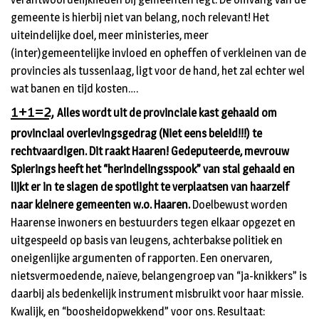
gemeente is hierbij niet van belang, noch relevant! Het
uiteindelijke doel, meer ministeries, meer
(inter)gemeentelijke invloed en opheffen of verkleinen van de
provincies als tussenlaag, ligt voor de hand, het zal echter wel
wat banen en tijd kosten….
1+1=2,
Alles wordt uit de provinciale kast gehaald om
provinciaal overlevingsgedrag (Niet eens beleid!!!) te
rechtvaardigen. Dit raakt Haaren! Gedeputeerde, mevrouw
Spierings heeft het “herindelingsspook” van stal gehaald en
lijkt er in te slagen de spotlight te verplaatsen van haarzelf
naar kleinere gemeenten w.o. Haaren.
Doelbewust worden
Haarense inwoners en bestuurders tegen elkaar opgezet en
uitgespeeld op basis van leugens, achterbakse politiek en
oneigenlijke argumenten of rapporten. Een onervaren,
nietsvermoedende, naïeve, belangengroep van “ja-knikkers” is
daarbij als bedenkelijk instrument misbruikt voor haar missie.
Kwalijk, en “boosheidopwekkend” voor ons. Resultaat: