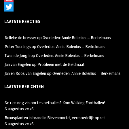
a
I
c
n
T
LAATSTE REACTIES
e
s
w
b
t
i
Nelleke de bresser
op
Overleden: Annie Bolenius – Berkelmans
o
a
t
Peter Tuerlings
op
Overleden: Annie Bolenius – Berkelmans
o
g
t
Twan de Jongh
op
Overleden: Annie Bolenius – Berkelmans
k
r
e
Jan van Engelen
op
Probleem met de Geldmaat
a
r
Jan en Roos van Engelen
op
Overleden: Annie Bolenius – Berkelmans
m
LAATSTE BERICHTEN
60+ en nog zin om te voetballen? Kom Walking Footballen!
6 augustus 2026
Buxusplanten in brand in Biezenmortel, vermoedelijk opzet
6 augustus 2026