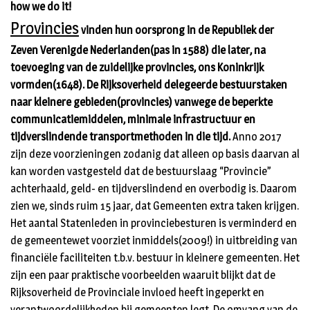
how we do it!
Provincies
vinden hun oorsprong in de Republiek der
Zeven Verenigde Nederlanden(pas in 1588) die later, na
toevoeging van de zuidelijke provincies, ons Koninkrijk
vormden(1648). De Rijksoverheid delegeerde bestuurstaken
naar kleinere gebieden(provincies) vanwege de beperkte
communicatiemiddelen, minimale infrastructuur en
tijdverslindende transportmethoden in die tijd.
Anno 2017
zijn deze voorzieningen zodanig dat alleen op basis daarvan al
kan worden vastgesteld dat de bestuurslaag “Provincie”
achterhaald, geld- en tijdverslindend en overbodig is. Daarom
zien we, sinds ruim 15 jaar, dat Gemeenten extra taken krijgen.
Het aantal Statenleden in provinciebesturen is verminderd en
de gemeentewet voorziet inmiddels(2009!) in uitbreiding van
financiële faciliteiten t.b.v. bestuur in kleinere gemeenten. Het
zijn een paar praktische voorbeelden waaruit blijkt dat de
Rijksoverheid de Provinciale invloed heeft ingeperkt en
verantwoordelijkheden bij gemeenten legt. De omvang van de