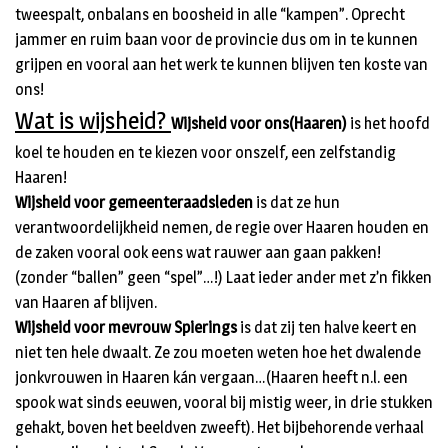
tweespalt, onbalans en boosheid in alle “kampen”. Oprecht
jammer en ruim baan voor de provincie dus om in te kunnen
grijpen en vooral aan het werk te kunnen blijven ten koste van
ons!
Wat is wijsheid?
Wijsheid voor ons(Haaren)
is het hoofd
koel te houden en te kiezen voor onszelf, een zelfstandig
Haaren!
Wijsheid voor gemeenteraadsleden
is dat ze hun
verantwoordelijkheid nemen, de regie over Haaren houden en
de zaken vooral ook eens wat rauwer aan gaan pakken!
(zonder “ballen” geen “spel”…!) Laat ieder ander met z’n fikken
van Haaren af blijven.
Wijsheid voor mevrouw Spierings
is dat zij ten halve keert en
niet ten hele dwaalt. Ze zou moeten weten hoe het dwalende
jonkvrouwen in Haaren kán vergaan…(Haaren heeft n.l. een
spook wat sinds eeuwen, vooral bij mistig weer, in drie stukken
gehakt, boven het beeldven zweeft). Het bijbehorende verhaal