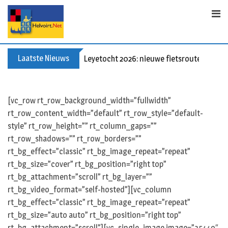
S
k
i
p
t
Laatste Nieuws
Leyetocht 2026: nieuwe fietsroutes
o
c
o
[vc_row rt_row_background_width=”fullwidth”
n
rt_row_content_width=”default” rt_row_style=”default-
t
style” rt_row_height=”” rt_column_gaps=””
e
rt_row_shadows=”” rt_row_borders=””
n
rt_bg_effect=”classic” rt_bg_image_repeat=”repeat”
t
rt_bg_size=”cover” rt_bg_position=”right top”
rt_bg_attachment=”scroll” rt_bg_layer=””
rt_bg_video_format=”self-hosted”][vc_column
rt_bg_effect=”classic” rt_bg_image_repeat=”repeat”
rt_bg_size=”auto auto” rt_bg_position=”right top”
rt_bg_attachment=”scroll”][vc_single_image image=”35449″