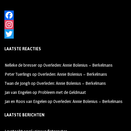
F
a
I
c
n
T
LAATSTE REACTIES
e
s
w
b
t
i
Nelleke de bresser
op
Overleden: Annie Bolenius – Berkelmans
o
a
t
Peter Tuerlings
op
Overleden: Annie Bolenius – Berkelmans
o
g
t
Twan de Jongh
op
Overleden: Annie Bolenius – Berkelmans
k
r
e
Jan van Engelen
op
Probleem met de Geldmaat
a
r
Jan en Roos van Engelen
op
Overleden: Annie Bolenius – Berkelmans
m
LAATSTE BERICHTEN