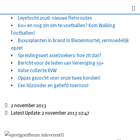
S
k
Leyetocht 2026: nieuwe fietsroutes
i
60+ en nog zin om te voetballen? Kom Walking
p
Footballen!
t
Buxusplanten in brand in Biezenmortel, vermoedelijk
o
opzet
c
Spreidingswet asielzoekers: hoe zit dat?
o
Bericht voor de leden van Vereniging 55+
n
Valse collecte KVW
t
Oppas gezocht voor onze twee honden!
e
Een bijzonder en geliefd toernooi
n
t
2 november 2013
Latest Update: 2 november 2013 10:47