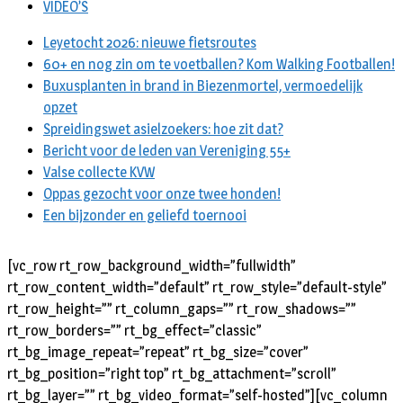
VIDEO’S
Leyetocht 2026: nieuwe fietsroutes
60+ en nog zin om te voetballen? Kom Walking Footballen!
Buxusplanten in brand in Biezenmortel, vermoedelijk
opzet
Spreidingswet asielzoekers: hoe zit dat?
Bericht voor de leden van Vereniging 55+
Valse collecte KVW
Oppas gezocht voor onze twee honden!
Een bijzonder en geliefd toernooi
[vc_row rt_row_background_width=”fullwidth”
rt_row_content_width=”default” rt_row_style=”default-style”
rt_row_height=”” rt_column_gaps=”” rt_row_shadows=””
rt_row_borders=”” rt_bg_effect=”classic”
rt_bg_image_repeat=”repeat” rt_bg_size=”cover”
rt_bg_position=”right top” rt_bg_attachment=”scroll”
rt_bg_layer=”” rt_bg_video_format=”self-hosted”][vc_column