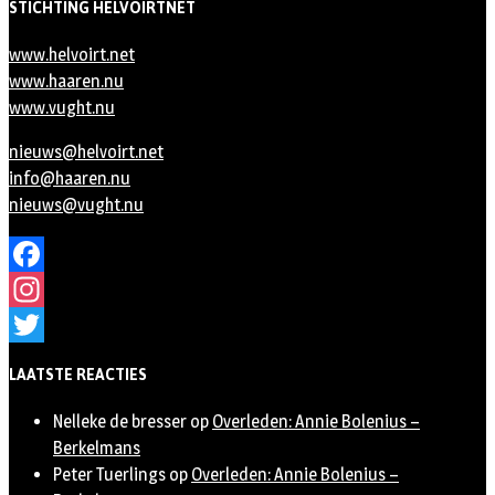
STICHTING HELVOIRTNET
www.helvoirt.net
www.haaren.nu
www.vught.nu
nieuws@helvoirt.net
info@haaren.nu
nieuws@vught.nu
Facebook
Instagram
Twitter
LAATSTE REACTIES
Nelleke de bresser
op
Overleden: Annie Bolenius –
Berkelmans
Peter Tuerlings
op
Overleden: Annie Bolenius –