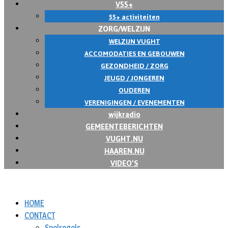
V55+
55+ activiteiten
ZORG/WELZIJN
WELZIJN VUGHT
ACCOMODATIES EN GEBOUWEN
GEZONDHEID / ZORG
JEUGD / JONGEREN
OUDEREN
VERENIGINGEN / EVENEMENTEN
wijkradio
GEMEENTEBERICHTEN
VUGHT.NU
HAAREN.NU
VIDEO’S
HOME
CONTACT
Spelregels