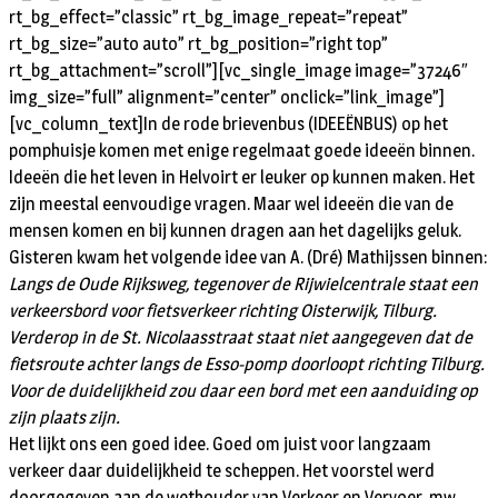
rt_bg_effect=”classic” rt_bg_image_repeat=”repeat”
rt_bg_size=”auto auto” rt_bg_position=”right top”
rt_bg_attachment=”scroll”][vc_single_image image=”37246″
img_size=”full” alignment=”center” onclick=”link_image”]
[vc_column_text]In de rode brievenbus (IDEEËNBUS) op het
pomphuisje komen met enige regelmaat goede ideeën binnen.
Ideeën die het leven in Helvoirt er leuker op kunnen maken. Het
zijn meestal eenvoudige vragen. Maar wel ideeën die van de
mensen komen en bij kunnen dragen aan het dagelijks geluk.
Gisteren kwam het volgende idee van A. (Dré) Mathijssen binnen:
Langs de Oude Rijksweg, tegenover de Rijwielcentrale staat een
verkeersbord voor fietsverkeer richting Oisterwijk, Tilburg.
Verderop in de St. Nicolaasstraat staat niet aangegeven dat de
fietsroute achter langs de Esso-pomp doorloopt richting Tilburg.
Voor de duidelijkheid zou daar een bord met een aanduiding op
zijn plaats zijn.
Het lijkt ons een goed idee. Goed om juist voor langzaam
verkeer daar duidelijkheid te scheppen. Het voorstel werd
doorgegeven aan de wethouder van Verkeer en Vervoer, mw