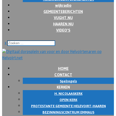
wijkradio
GEMEENTEBERICHTEN
VUGHT.NU
HAAREN.NU
VIDEO’S
x
HOME
CONTACT
Spelregels
KERKEN
H. NICOLAASKERK
OPEN KERK
PROTESTANTE GEMEENTE HELEVOIRT-HAAREN
BEZINNINGSCENTRUM EMMAUS