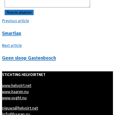
Previous article
Smartlap
Next article
Geen sloop Gastenbosch
STICHTING HELVOIRTNET
www.helvoirt.net
www.haaren.nu
www.vught.nu
nieuws@helvoirt.net
info@haaren.nu