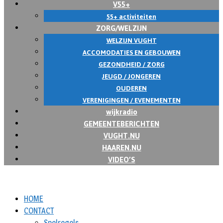
V55+
55+ activiteiten
ZORG/WELZIJN
WELZIJN VUGHT
ACCOMODATIES EN GEBOUWEN
GEZONDHEID / ZORG
JEUGD / JONGEREN
OUDEREN
VERENIGINGEN / EVENEMENTEN
wijkradio
GEMEENTEBERICHTEN
VUGHT.NU
HAAREN.NU
VIDEO’S
HOME
CONTACT
Spelregels