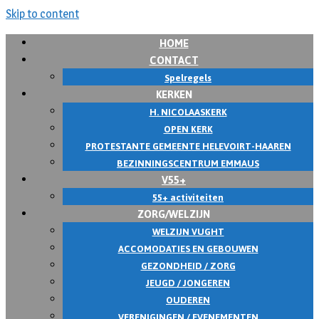
Skip to content
HOME
CONTACT
Spelregels
KERKEN
H. NICOLAASKERK
OPEN KERK
PROTESTANTE GEMEENTE HELEVOIRT-HAAREN
BEZINNINGSCENTRUM EMMAUS
V55+
55+ activiteiten
ZORG/WELZIJN
WELZIJN VUGHT
ACCOMODATIES EN GEBOUWEN
GEZONDHEID / ZORG
JEUGD / JONGEREN
OUDEREN
VERENIGINGEN / EVENEMENTEN