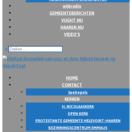
wijkradio
GEMEENTEBERICHTEN
VUGHT.NU
HAAREN.NU
VIDEO’S
x
HOME
CONTACT
Spelregels
KERKEN
H. NICOLAASKERK
OPEN KERK
PROTESTANTE GEMEENTE HELEVOIRT-HAAREN
BEZINNINGSCENTRUM EMMAUS