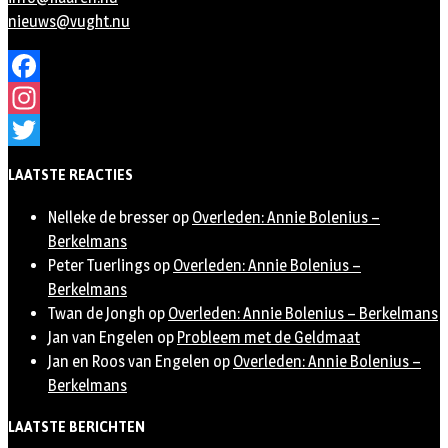
nieuws@vught.nu
Facebook
Instagram
Twitter
LAATSTE REACTIES
Nelleke de bresser
op
Overleden: Annie Bolenius –
Berkelmans
Peter Tuerlings
op
Overleden: Annie Bolenius –
Berkelmans
Twan de Jongh
op
Overleden: Annie Bolenius – Berkelmans
Jan van Engelen
op
Probleem met de Geldmaat
Jan en Roos van Engelen
op
Overleden: Annie Bolenius –
Berkelmans
LAATSTE BERICHTEN