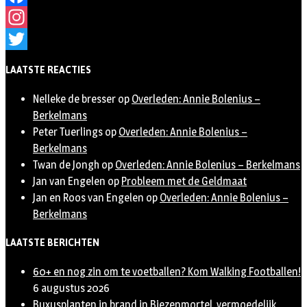
Facebook
Instagram
Twitter
LAATSTE REACTIES
Nelleke de bresser
op
Overleden: Annie Bolenius –
Berkelmans
Peter Tuerlings
op
Overleden: Annie Bolenius –
Berkelmans
Twan de Jongh
op
Overleden: Annie Bolenius – Berkelmans
Jan van Engelen
op
Probleem met de Geldmaat
Jan en Roos van Engelen
op
Overleden: Annie Bolenius –
Berkelmans
LAATSTE BERICHTEN
60+ en nog zin om te voetballen? Kom Walking Footballen!
6 augustus 2026
Buxusplanten in brand in Biezenmortel, vermoedelijk