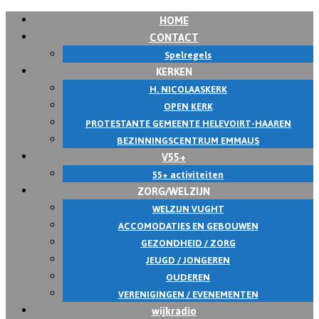
HOME
Skip
CONTACT
to
Spelregels
content
KERKEN
H. NICOLAASKERK
OPEN KERK
PROTESTANTE GEMEENTE HELEVOIRT-HAAREN
BEZINNINGSCENTRUM EMMAUS
V55+
55+ activiteiten
ZORG/WELZIJN
WELZIJN VUGHT
ACCOMODATIES EN GEBOUWEN
GEZONDHEID / ZORG
JEUGD / JONGEREN
OUDEREN
VERENIGINGEN / EVENEMENTEN
wijkradio