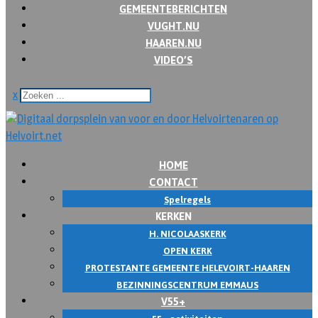
GEMEENTEBERICHTEN
VUGHT.NU
HAAREN.NU
VIDEO’S
x
HOME
CONTACT
Spelregels
KERKEN
H. NICOLAASKERK
OPEN KERK
PROTESTANTE GEMEENTE HELEVOIRT-HAAREN
BEZINNINGSCENTRUM EMMAUS
V55+