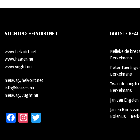
STICHTING HELVOIRTNET
LAATSTE REAC
Nelleke de bres
www.helvoirt.net
Berkelmans
www.haaren.nu
www.vught.nu
Peter Tuerlings
Berkelmans
nieuws@helvoirt.net
Twan de Jongh
info@haaren.nu
Berkelmans
nieuws@vught.nu
Jan van Engelen
Jan en Roos van
Fa
In
T
Bolenius – Ber
ce
st
wi
b
ag
tt