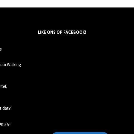
LIKE ONS OP FACEBOOK!
s
 Kom Walking
tel,
t dat?
ing 55+