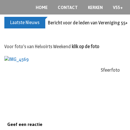
S
HOME
CONTACT
KERKEN
V55+
k
i
Laatste Nieuws
Bericht voor de leden van Vereniging 55+
p
t
o
c
Voor foto’s van Helvoirts Weekend
klik op de foto
o
n
t
Sfeerfoto
e
n
t
Geef een reactie