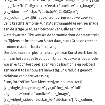
img_size=”full” alignment=”center” onclick=”link_image”]
[vc_video link=”https://youtu.be/Y3CLzSdXpnY”]
[vc_column_text]Bij hoge uitzondering en op verzoek van
Cello bracht Harmonie Kunst Adelt vanmiddag een serenade
aan de jarige Grad, een bewoner van Cello aan het
Waterkwartier. Elke keer als de harmonie door de straat trekt,
bv. Tijdens de intocht van Sinterklaas, staat Grad ook mee te
drummen aan de kant van de weg.
Om deze man een plezier te brengen was Kunst Adelt bereid
om aan het verzoek te voldoen. Ondanks de vakantieperiode
waren er toch best veel leden van de harmonie en ook best
een aantal toeschouwers aanwezig. En Grad, die genoot
zichtbaar van deze verassing……
Bron/foto’s/film: Bart Meesters[/vc_column_text]
[vc_single_image image=”39138″ img_size=”full”
alignment=”center” onclick=”link_image”]
[vc_widget_sidebar sidebar_id=”sidebar-4″][/vc_column]