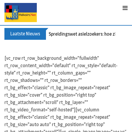
Skip
to
content
Laatste Nieuws
Spreidingswet asielzoekers: hoe zit dat?
[vc_row rt_row_background_width=”fullwidth”
rt_row_content_width=”default” rt_row_style=”default-
style” rt_row_height=”” rt_column_gaps=””
rt_row_shadows=”” rt_row_borders=””
rt_bg_effect=”classic” rt_bg_image_repeat=”repeat”
rt_bg_size=”cover” rt_bg_position=”right top”
rt_bg_attachment=”scroll” rt_bg_layer=””
rt_bg_video_format=”self-hosted”][vc_column
rt_bg_effect=”classic” rt_bg_image_repeat=”repeat”
rt_bg_size=”auto auto” rt_bg_position=”right top”
rt_bg_attachment=”scroll”][vc_single_image image=”39139″