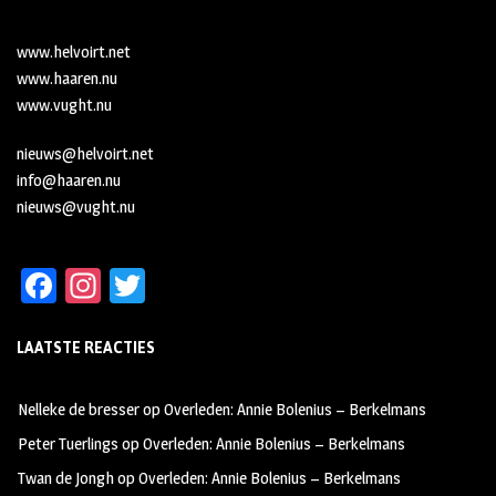
www.helvoirt.net
www.haaren.nu
www.vught.nu
nieuws@helvoirt.net
info@haaren.nu
nieuws@vught.nu
Fa
In
T
ce
st
wi
LAATSTE REACTIES
b
ag
tt
oo
ra
er
Nelleke de bresser
op
Overleden: Annie Bolenius – Berkelmans
k
m
Peter Tuerlings
op
Overleden: Annie Bolenius – Berkelmans
Twan de Jongh
op
Overleden: Annie Bolenius – Berkelmans