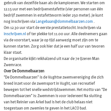
gebruik van dezelfde baan als de kampioenen. We starten om
12.15 uur met een bedrijvenestafette (vier personen van één
bedrijf zwemmen in estafettevorm ieder 250 meter). Je kunt
nog inschrijven via
Langebaan@dommelbaarzen.com
.
Om 12.30 uur start de eerste prestatietocht. Inschrijven via
inschrijven.nl
of ter plekke tot 11.00 uur. Alle deelnemers gaan
via de voorstart, waar je op tijd aanwezig moet zijn om te
kunnen starten. Zorg ook hier dat je een half uur van tevoren
klaar staat.
De organisatie kijkt reikhalzend uit naar de 7e IJzeren Man
Zwemrace.
Over De Dommelbaarzen
“De Dommelbaarzen” is de Vughtse zwemvereniging die zich
breed inzet voor de zwemsport in Vught, van recreatief
bewegen tot het snelle wedstrijdzwemmen. Het motto van “De
Dommelbaarzen” is: Zwemmen is voor iedereen! Na sluiting
van het Reinier van Arkel bad is het de club helaas niet
toegestaan om zwemles te geven in het LACO bad.