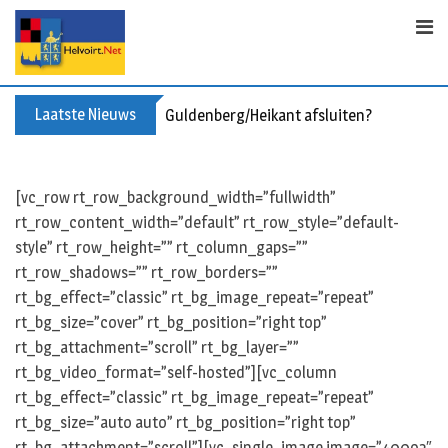
S
k
i
p
t
Laatste Nieuws
Guldenberg/Heikant afsluiten?
o
c
o
[vc_row rt_row_background_width=”fullwidth”
n
rt_row_content_width=”default” rt_row_style=”default-
t
style” rt_row_height=”” rt_column_gaps=””
e
rt_row_shadows=”” rt_row_borders=””
n
rt_bg_effect=”classic” rt_bg_image_repeat=”repeat”
t
rt_bg_size=”cover” rt_bg_position=”right top”
rt_bg_attachment=”scroll” rt_bg_layer=””
rt_bg_video_format=”self-hosted”][vc_column
rt_bg_effect=”classic” rt_bg_image_repeat=”repeat”
rt_bg_size=”auto auto” rt_bg_position=”right top”
rt_bg_attachment=”scroll”][vc_single_image image=”40092″