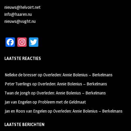
nieuws@helvoirt.net
info@haaren.nu
nieuws@vught.nu
Fa
In
T
ce
st
wi
LAATSTE REACTIES
b
ag
tt
oo
ra
er
Nelleke de bresser
op
Overleden: Annie Bolenius – Berkelmans
k
m
Peter Tuerlings
op
Overleden: Annie Bolenius – Berkelmans
Twan de Jongh
op
Overleden: Annie Bolenius – Berkelmans
Jan van Engelen
op
Probleem met de Geldmaat
Jan en Roos van Engelen
op
Overleden: Annie Bolenius – Berkelmans
LAATSTE BERICHTEN