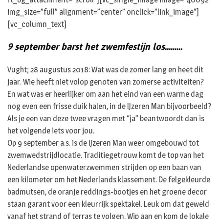
img_size=”full” alignment=”center” onclick=”link_image”]
[vc_column_text]
9 september barst het zwemfestijn los………
Vught; 28 augustus 2018: Wat was de zomer lang en heet dit
jaar. Wie heeft niet volop genoten van zomerse activiteiten?
En wat was er heerlijker om aan het eind van een warme dag
nog even een frisse duik halen, in de IJzeren Man bijvoorbeeld?
Als je een van deze twee vragen met “ja” beantwoordt dan is
het volgende iets voor jou.
Op 9 september a.s. is de IJzeren Man weer omgebouwd tot
zwemwedstrijdlocatie. Traditiegetrouw komt de top van het
Nederlandse openwaterzwemmen strijden op een baan van
een kilometer om het Nederlands klassement. De felgekleurde
badmutsen, de oranje reddings-bootjes en het groene decor
staan garant voor een kleurrijk spektakel. Leuk om dat geweld
vanaf het strand of terras te volgen. Wip aan en kom de lokale