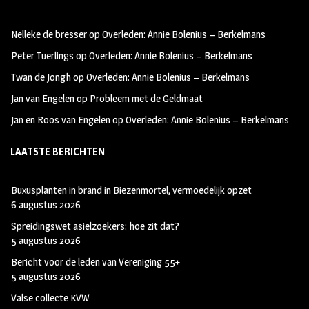
b
ag
tt
oo
ra
er
Nelleke de bresser
op
Overleden: Annie Bolenius – Berkelmans
k
m
Peter Tuerlings
op
Overleden: Annie Bolenius – Berkelmans
Twan de Jongh
op
Overleden: Annie Bolenius – Berkelmans
Jan van Engelen
op
Probleem met de Geldmaat
Jan en Roos van Engelen
op
Overleden: Annie Bolenius – Berkelmans
LAATSTE BERICHTEN
Buxusplanten in brand in Biezenmortel, vermoedelijk opzet
6 augustus 2026
Spreidingswet asielzoekers: hoe zit dat?
5 augustus 2026
Bericht voor de leden van Vereniging 55+
5 augustus 2026
Valse collecte KVW