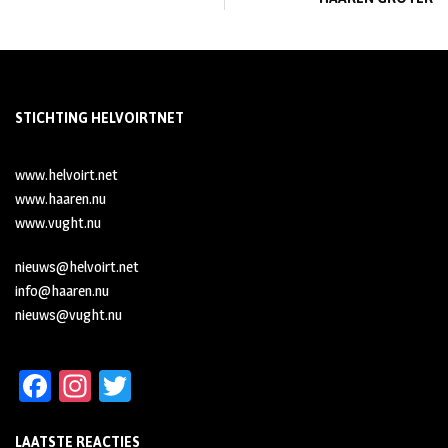
STICHTING HELVOIRTNET
www.helvoirt.net
www.haaren.nu
www.vught.nu
nieuws@helvoirt.net
info@haaren.nu
nieuws@vught.nu
Fa
In
T
ce
st
wi
LAATSTE REACTIES