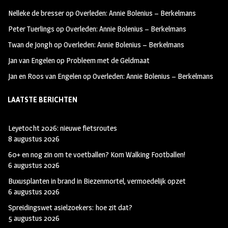
oo
ra
er
Nelleke de bresser
op
Overleden: Annie Bolenius – Berkelmans
k
m
Peter Tuerlings
op
Overleden: Annie Bolenius – Berkelmans
Twan de Jongh
op
Overleden: Annie Bolenius – Berkelmans
Jan van Engelen
op
Probleem met de Geldmaat
Jan en Roos van Engelen
op
Overleden: Annie Bolenius – Berkelmans
LAATSTE BERICHTEN
Leyetocht 2026: nieuwe fietsroutes
8 augustus 2026
60+ en nog zin om te voetballen? Kom Walking Footballen!
6 augustus 2026
Buxusplanten in brand in Biezenmortel, vermoedelijk opzet
6 augustus 2026
Spreidingswet asielzoekers: hoe zit dat?
5 augustus 2026