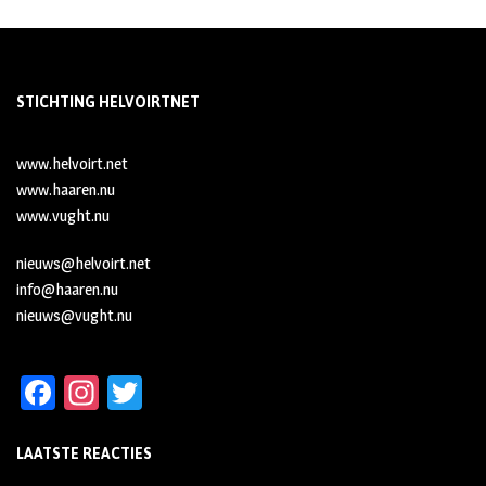
STICHTING HELVOIRTNET
www.helvoirt.net
www.haaren.nu
www.vught.nu
nieuws@helvoirt.net
info@haaren.nu
nieuws@vught.nu
Fa
In
T
ce
st
wi
LAATSTE REACTIES
b
ag
tt