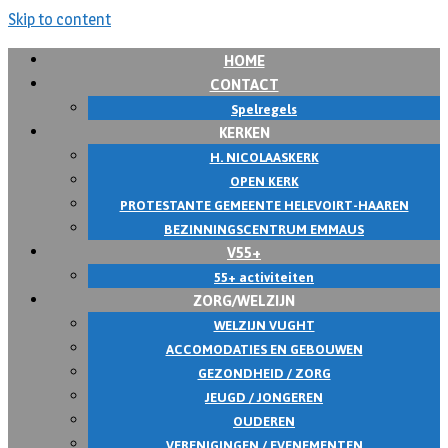
Skip to content
HOME
CONTACT
Spelregels
KERKEN
H. NICOLAASKERK
OPEN KERK
PROTESTANTE GEMEENTE HELEVOIRT-HAAREN
BEZINNINGSCENTRUM EMMAUS
V55+
55+ activiteiten
ZORG/WELZIJN
WELZIJN VUGHT
ACCOMODATIES EN GEBOUWEN
GEZONDHEID / ZORG
JEUGD / JONGEREN
OUDEREN
VERENIGINGEN / EVENEMENTEN