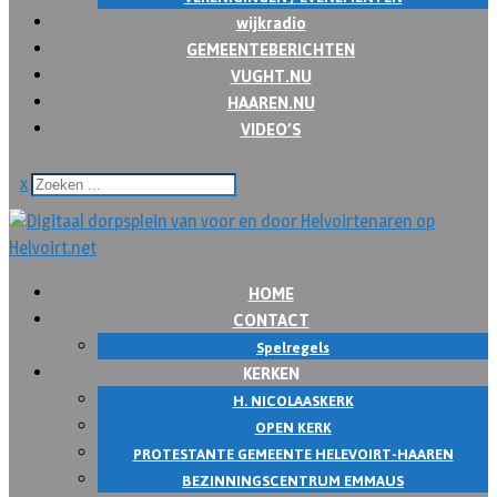
wijkradio
GEMEENTEBERICHTEN
VUGHT.NU
HAAREN.NU
VIDEO’S
x
HOME
CONTACT
Spelregels
KERKEN
H. NICOLAASKERK
OPEN KERK
PROTESTANTE GEMEENTE HELEVOIRT-HAAREN
BEZINNINGSCENTRUM EMMAUS