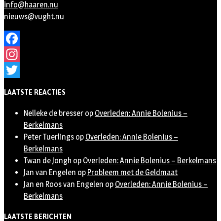
info@haaren.nu
nieuws@vught.nu
Facebook
Instagram
Twitter
LAATSTE REACTIES
Nelleke de bresser
op
Overleden: Annie Bolenius –
Berkelmans
Peter Tuerlings
op
Overleden: Annie Bolenius –
Berkelmans
Twan de Jongh
op
Overleden: Annie Bolenius – Berkelmans
Jan van Engelen
op
Probleem met de Geldmaat
Jan en Roos van Engelen
op
Overleden: Annie Bolenius –
Berkelmans
LAATSTE BERICHTEN