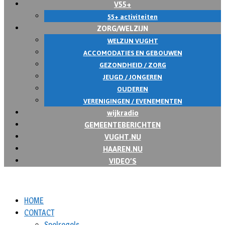
V55+
55+ activiteiten
ZORG/WELZIJN
WELZIJN VUGHT
ACCOMODATIES EN GEBOUWEN
GEZONDHEID / ZORG
JEUGD / JONGEREN
OUDEREN
VERENIGINGEN / EVENEMENTEN
wijkradio
GEMEENTEBERICHTEN
VUGHT.NU
HAAREN.NU
VIDEO’S
HOME
CONTACT
Spelregels