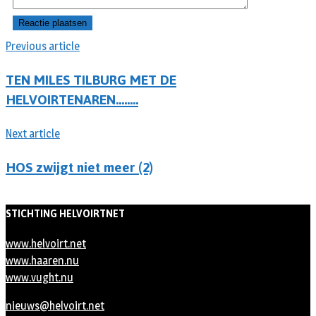
Previous article
TEN MILES TILBURG MET DE
HELVOIRTENAREN……..
Next article
HOS zwijgt niet meer (2)
STICHTING HELVOIRTNET
www.helvoirt.net
www.haaren.nu
www.vught.nu
nieuws@helvoirt.net