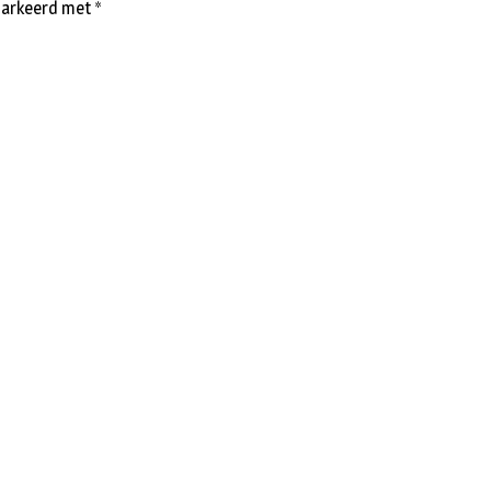
emarkeerd met
*