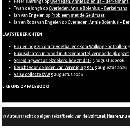
Peter Tuerlings
op
Overleden: Annie Bolenius – Berkelmans
Twan de Jongh
op
Overleden: Annie Bolenius – Berkelmans
Jan van Engelen
op
Probleem met de Geldmaat
Jan en Roos van Engelen
op
Overleden: Annie Bolenius – Be
LAATSTE BERICHTEN
60+ en nog zin om te voetballen? Kom Walking Footballen!
Buxusplanten in brand in Biezenmortel, vermoedelijk opzet
Spreidingswet asielzoekers: hoe zit dat?
5 augustus 2026
Bericht voor de leden van Vereniging 55+
5 augustus 2026
Valse collecte KVW
5 augustus 2026
LIKE ONS OP FACEBOOK!
© Auteursrecht op eigen tekst/beeld van
Helvoirt.net
,
Haaren.nu