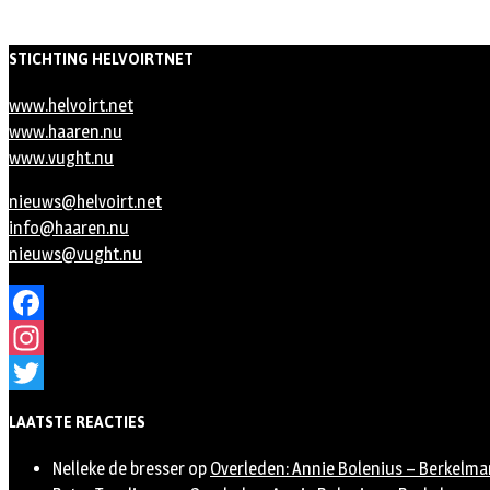
STICHTING HELVOIRTNET
www.helvoirt.net
www.haaren.nu
www.vught.nu
nieuws@helvoirt.net
info@haaren.nu
nieuws@vught.nu
Facebook
Instagram
Twitter
LAATSTE REACTIES
Nelleke de bresser
op
Overleden: Annie Bolenius – Berkelma