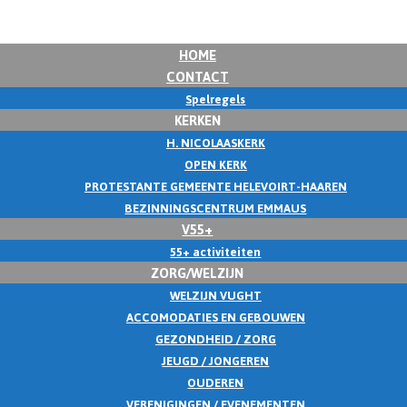
HOME
CONTACT
Spelregels
KERKEN
H. NICOLAASKERK
OPEN KERK
PROTESTANTE GEMEENTE HELEVOIRT-HAAREN
BEZINNINGSCENTRUM EMMAUS
V55+
55+ activiteiten
ZORG/WELZIJN
WELZIJN VUGHT
ACCOMODATIES EN GEBOUWEN
GEZONDHEID / ZORG
JEUGD / JONGEREN
OUDEREN
VERENIGINGEN / EVENEMENTEN