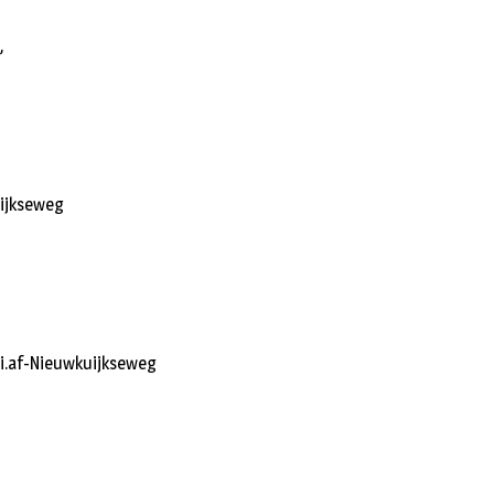
,
uijkseweg
 li.af-Nieuwkuijkseweg