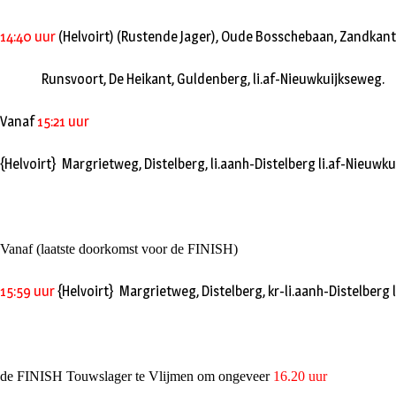
14:40 uur
(Helvoirt) (Rustende Jager),
Oude Bosschebaan,
Zandkant
Runsvoort,
De Heikant,
Guldenberg,
li.af-Nieuwkuijkseweg.
Vanaf
15:21 uur
{Helvoirt} Margrietweg,
Distelberg,
li.aanh-Distelberg li.af-Nieuwk
Vanaf (laatste doorkomst voor de FINISH)
15:59 uur
{Helvoirt} Margrietweg,
Distelberg,
kr-li.aanh-Distelberg
de FINISH Touwslager te Vlijmen om ongeveer
16.20 uur