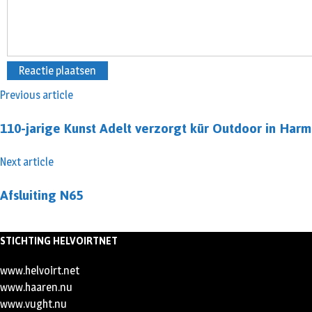
Previous article
110-jarige Kunst Adelt verzorgt kür Outdoor in Har
Next article
Afsluiting N65
STICHTING HELVOIRTNET
www.helvoirt.net
www.haaren.nu
www.vught.nu