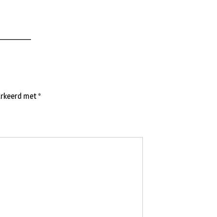
________
markeerd met
*