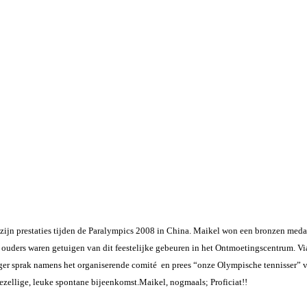
ijn prestaties tijden de Paralympics 2008 in China. Maikel won een bronzen medail
 ouders waren getuigen van dit feestelijke gebeuren in het Ontmoetingscentrum.
Vi
er sprak namens het organiserende comité en prees “onze Olympische tennisser” voo
ezellige, leuke spontane bijeenkomst.
Maikel, nogmaals; Proficiat!!