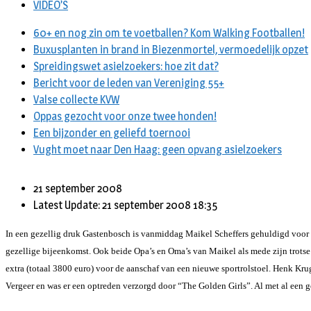
VIDEO’S
60+ en nog zin om te voetballen? Kom Walking Footballen!
Buxusplanten in brand in Biezenmortel, vermoedelijk opzet
Spreidingswet asielzoekers: hoe zit dat?
Bericht voor de leden van Vereniging 55+
Valse collecte KVW
Oppas gezocht voor onze twee honden!
Een bijzonder en geliefd toernooi
Vught moet naar Den Haag: geen opvang asielzoekers
21 september 2008
Latest Update: 21 september 2008 18:35
In een gezellig druk Gastenbosch is vanmiddag Maikel Scheffers gehuldigd voor z
gezellige bijeenkomst. Ook beide Opa’s en Oma’s van Maikel als mede zijn trotse
extra (totaal 3800 euro) voor de aanschaf van een nieuwe sportrolstoel.
Henk Krug
Vergeer en was er een optreden verzorgd door “The Golden Girls”. Al met al een g