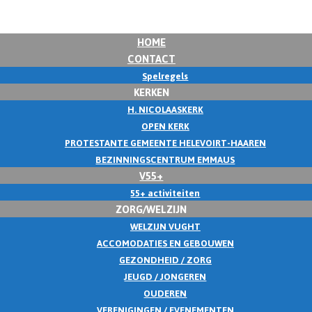
HOME
CONTACT
Spelregels
KERKEN
H. NICOLAASKERK
OPEN KERK
PROTESTANTE GEMEENTE HELEVOIRT-HAAREN
BEZINNINGSCENTRUM EMMAUS
V55+
55+ activiteiten
ZORG/WELZIJN
WELZIJN VUGHT
ACCOMODATIES EN GEBOUWEN
GEZONDHEID / ZORG
JEUGD / JONGEREN
OUDEREN
VERENIGINGEN / EVENEMENTEN