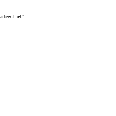
emarkeerd met
*