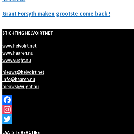
Grant Forsyth maken grootste come back !
STICHTING HELVOIRTNET
www.helvoirt.net
www.haaren.nu
www.vught.nu
nieuws@helvoirt.net
info@haaren.nu
nieuws@vught.nu
Facebook
Instagram
Twitter
LAATSTE REACTIES