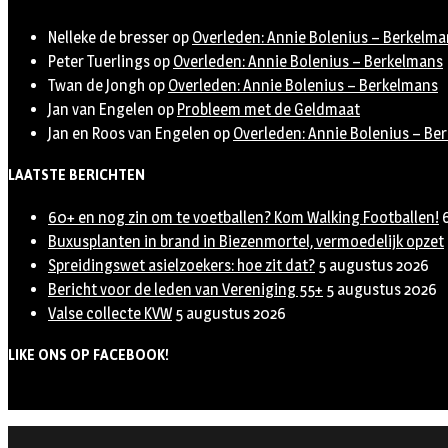
Nelleke de bresser
op
Overleden: Annie Bolenius – Berkelma
Peter Tuerlings
op
Overleden: Annie Bolenius – Berkelmans
Twan de Jongh
op
Overleden: Annie Bolenius – Berkelmans
Jan van Engelen
op
Probleem met de Geldmaat
Jan en Roos van Engelen
op
Overleden: Annie Bolenius – Be
LAATSTE BERICHTEN
60+ en nog zin om te voetballen? Kom Walking Footballen!
Buxusplanten in brand in Biezenmortel, vermoedelijk opzet
Spreidingswet asielzoekers: hoe zit dat?
5 augustus 2026
Bericht voor de leden van Vereniging 55+
5 augustus 2026
Valse collecte KVW
5 augustus 2026
LIKE ONS OP FACEBOOK!