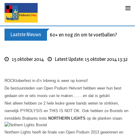
Skip
to
content
Laatste Nieuws
60+ en nog zin om te voetballen? Kom Wal
15 oktober 2014
Latest Update: 15 oktober 2014 13:32
ROCKtoberfest in d’n Inbreng is weer op komst!
De bestuursleden van Open Podium Helvoirt hebben weer hun best
gedaan om er iets moois van te maken……..en dat is gelukt.
Niet alleen hebben ze 2 hele leuke goeie bands weten te strikken,
namelijk PYROLYSIS en THIS IS NOT OK. Ook hebben ze Boxtels en
inmiddels Brabants trots
NORTHERN LIGHTS
op de planken staan.
Northern Lights heeft de finale van Open Podium 2013 gewonnen en