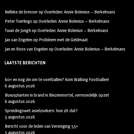
oo
ra
er
Nelleke de bresser
op
Overleden: Annie Bolenius – Berkelmans
k
m
Peter Tuerlings
op
Overleden: Annie Bolenius – Berkelmans
Twan de Jongh
op
Overleden: Annie Bolenius – Berkelmans
Jan van Engelen
op
Probleem met de Geldmaat
Jan en Roos van Engelen
op
Overleden: Annie Bolenius – Berkelmans
LAATSTE BERICHTEN
60+ en nog zin om te voetballen? Kom Walking Footballen!
6 augustus 2026
Buxusplanten in brand in Biezenmortel, vermoedelijk opzet
6 augustus 2026
Spreidingswet asielzoekers: hoe zit dat?
5 augustus 2026
Bericht voor de leden van Vereniging 55+
5 augustus 2026