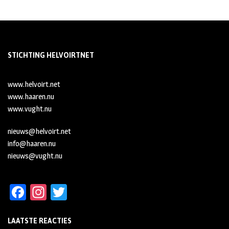
STICHTING HELVOIRTNET
www.helvoirt.net
www.haaren.nu
www.vught.nu
nieuws@helvoirt.net
info@haaren.nu
nieuws@vught.nu
Fa
In
T
ce
st
wi
LAATSTE REACTIES
b
ag
tt