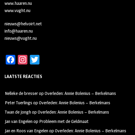
www.haaren.nu
www.vught.nu
nieuws@helvoirt.net
info@haaren.nu
nieuws@vught.nu
Fa
In
T
ce
st
wi
LAATSTE REACTIES
b
ag
tt
oo
ra
er
Nelleke de bresser
op
Overleden: Annie Bolenius – Berkelmans
k
m
Peter Tuerlings
op
Overleden: Annie Bolenius – Berkelmans
Twan de Jongh
op
Overleden: Annie Bolenius – Berkelmans
Jan van Engelen
op
Probleem met de Geldmaat
Jan en Roos van Engelen
op
Overleden: Annie Bolenius – Berkelmans