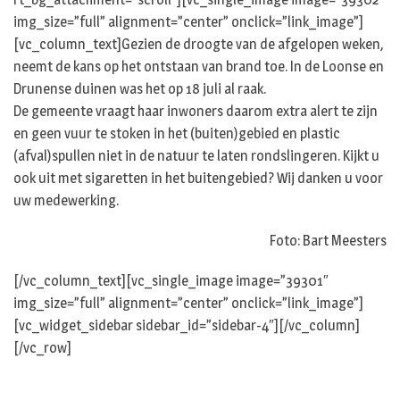
img_size=”full” alignment=”center” onclick=”link_image”]
[vc_column_text]Gezien de droogte van de afgelopen weken,
neemt de kans op het ontstaan van brand toe. In de Loonse en
Drunense duinen was het op 18 juli al raak.
De gemeente vraagt haar inwoners daarom extra alert te zijn
en geen vuur te stoken in het (buiten)gebied en plastic
(afval)spullen niet in de natuur te laten rondslingeren. Kijkt u
ook uit met sigaretten in het buitengebied? Wij danken u voor
uw medewerking.
Foto: Bart Meesters
[/vc_column_text][vc_single_image image=”39301″
img_size=”full” alignment=”center” onclick=”link_image”]
[vc_widget_sidebar sidebar_id=”sidebar-4″][/vc_column]
[/vc_row]