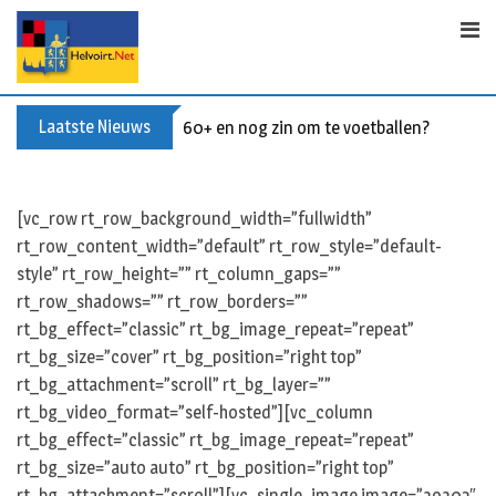
Skip
to
content
Laatste Nieuws
60+ en nog zin om te voetballen? Kom Wal
[vc_row rt_row_background_width=”fullwidth”
rt_row_content_width=”default” rt_row_style=”default-
style” rt_row_height=”” rt_column_gaps=””
rt_row_shadows=”” rt_row_borders=””
rt_bg_effect=”classic” rt_bg_image_repeat=”repeat”
rt_bg_size=”cover” rt_bg_position=”right top”
rt_bg_attachment=”scroll” rt_bg_layer=””
rt_bg_video_format=”self-hosted”][vc_column
rt_bg_effect=”classic” rt_bg_image_repeat=”repeat”
rt_bg_size=”auto auto” rt_bg_position=”right top”
rt_bg_attachment=”scroll”][vc_single_image image=”39302″