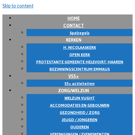
Skip to content
HOME
CONTACT
Spelregels
KERKEN
H. NICOLAASKERK
OPEN KERK
PROTESTANTE GEMEENTE HELEVOIRT-HAAREN
BEZINNINGSCENTRUM EMMAUS
V55+
55+ activiteiten
ZORG/WELZIJN
WELZIJN VUGHT
ACCOMODATIES EN GEBOUWEN
GEZONDHEID / ZORG
JEUGD / JONGEREN
OUDEREN
VERENIGINGEN / EVENEMENTEN