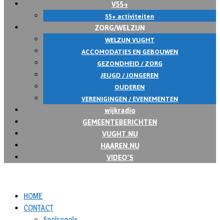
V55+
55+ activiteiten
ZORG/WELZIJN
WELZIJN VUGHT
ACCOMODATIES EN GEBOUWEN
GEZONDHEID / ZORG
JEUGD / JONGEREN
OUDEREN
VERENIGINGEN / EVENEMENTEN
wijkradio
GEMEENTEBERICHTEN
VUGHT.NU
HAAREN.NU
VIDEO’S
HOME
CONTACT
Spelregels