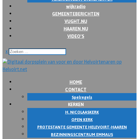
wijkradio
GEMEENTEBERICHTEN
VUGHT.NU
HAAREN.NU
VIDEO’S
x
HOME
CONTACT
Spelregels
KERKEN
H. NICOLAASKERK
OPEN KERK
PROTESTANTE GEMEENTE HELEVOIRT-HAAREN
BEZINNINGSCENTRUM EMMAUS