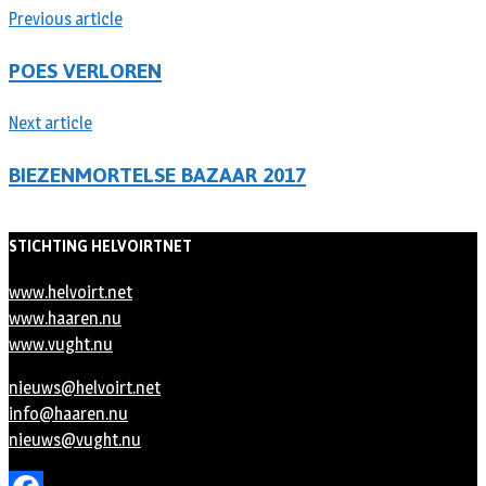
Previous article
POES VERLOREN
Next article
BIEZENMORTELSE BAZAAR 2017
STICHTING HELVOIRTNET
www.helvoirt.net
www.haaren.nu
www.vught.nu
nieuws@helvoirt.net
info@haaren.nu
nieuws@vught.nu