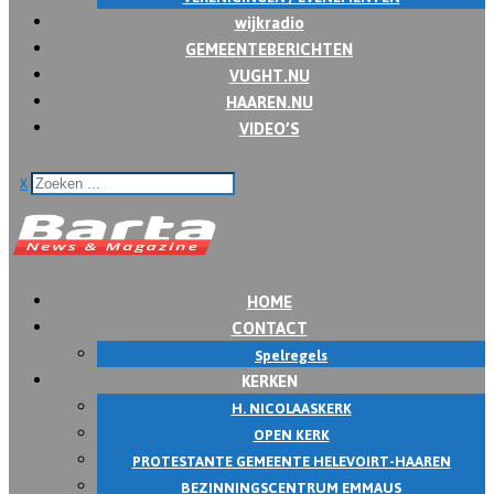
wijkradio
GEMEENTEBERICHTEN
VUGHT.NU
HAAREN.NU
VIDEO’S
x
HOME
CONTACT
Spelregels
KERKEN
H. NICOLAASKERK
OPEN KERK
PROTESTANTE GEMEENTE HELEVOIRT-HAAREN
BEZINNINGSCENTRUM EMMAUS