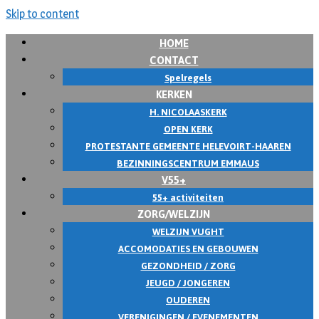
Skip to content
HOME
CONTACT
Spelregels
KERKEN
H. NICOLAASKERK
OPEN KERK
PROTESTANTE GEMEENTE HELEVOIRT-HAAREN
BEZINNINGSCENTRUM EMMAUS
V55+
55+ activiteiten
ZORG/WELZIJN
WELZIJN VUGHT
ACCOMODATIES EN GEBOUWEN
GEZONDHEID / ZORG
JEUGD / JONGEREN
OUDEREN
VERENIGINGEN / EVENEMENTEN