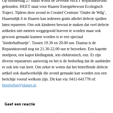
Op donderdag 27 maart wordt de zevende HEET Reparatieavond
gehouden. HEET staat voor Haaren Energiebewust Ecologisch
Traject. Tijdens deze avond in Creatief Centrum ’Onder de Wilg’,
Haarendijk 6 in Haaren kan iedereen gratis allerlei defecte spullen
laten repareren. Om ook kinderen bewust te maken dat veel defecte
artikelen niet meteen weggegooid hoeven te worden maar ook
gewoon gemaakt kunnen worden is er een speciaal
’kinderhalfuurtje’. Tussen 19.30 en 20.00 uur. Daarna is de
Reparatieavond nog tot 21.30-22.00 uur te bezoeken. Een kapotte
stoelpoot, een kapot kledingstuk, iets elektronisch, enz. Er zijn
diverse reparateurs aanwezig en het is de bedoeling dat de aanbieder
er ook iets van leert. Om zeker te weten dat het betreffende defecte
artikel ook daadwerkelijk die avond gemaakt kan worden zou een
berichtje vooraf welkom zijn. Dit kan via:
0411-641778 of:
fietsforfun@planet.nl
.
Geef een reactie