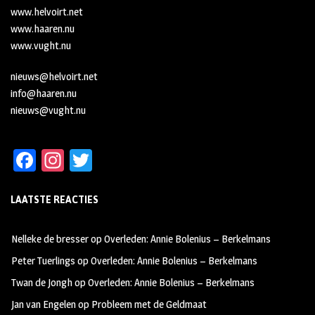
www.helvoirt.net
www.haaren.nu
www.vught.nu
nieuws@helvoirt.net
info@haaren.nu
nieuws@vught.nu
Fa
In
T
ce
st
wi
LAATSTE REACTIES
b
ag
tt
oo
ra
er
Nelleke de bresser
op
Overleden: Annie Bolenius – Berkelmans
k
m
Peter Tuerlings
op
Overleden: Annie Bolenius – Berkelmans
Twan de Jongh
op
Overleden: Annie Bolenius – Berkelmans
Jan van Engelen
op
Probleem met de Geldmaat