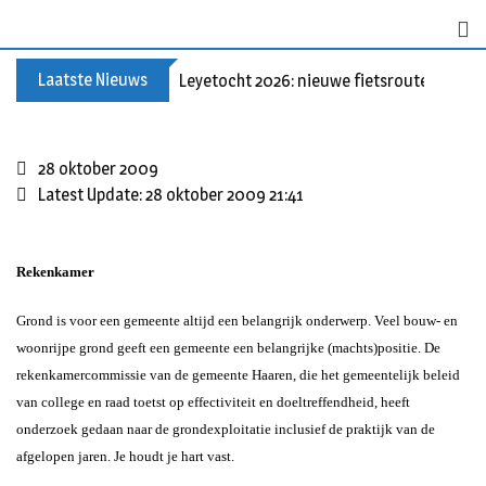
S
k
i
Laatste Nieuws
Leyetocht 2026: nieuwe fietsroutes
p
t
o
c
28 oktober 2009
o
Latest Update: 28 oktober 2009 21:41
n
t
e
Rekenkamer
n
Grond is voor een gemeente altijd een belangrijk onderwerp. Veel bouw- en
t
woonrijpe grond geeft een gemeente een belangrijke (machts)positie. De
rekenkamercommissie van de gemeente Haaren, die het gemeentelijk beleid
van college en raad toetst op effectiviteit en doeltreffendheid, heeft
onderzoek gedaan naar de grondexploitatie inclusief de praktijk van de
afgelopen jaren. Je houdt je hart vast.