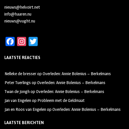
nieuws@helvoirt.net
info@haaren.nu
nieuws@vught.nu
Fa
In
T
ce
st
wi
LAATSTE REACTIES
b
ag
tt
oo
ra
er
Nelleke de bresser
op
Overleden: Annie Bolenius – Berkelmans
k
m
Peter Tuerlings
op
Overleden: Annie Bolenius – Berkelmans
Twan de Jongh
op
Overleden: Annie Bolenius – Berkelmans
Jan van Engelen
op
Probleem met de Geldmaat
Jan en Roos van Engelen
op
Overleden: Annie Bolenius – Berkelmans
LAATSTE BERICHTEN