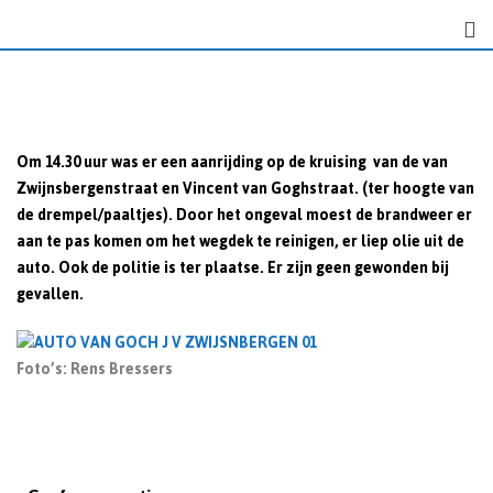
S
k
i
p
t
o
Om 14.30 uur was er een aanrijding op de kruising van de van
c
Zwijnsbergenstraat en Vincent van Goghstraat. (ter hoogte van
o
de drempel/paaltjes). Door het ongeval moest de brandweer er
n
aan te pas komen om het wegdek te reinigen, er liep olie uit de
t
auto. Ook de politie is ter plaatse. Er zijn geen gewonden bij
e
gevallen.
n
t
Foto’s: Rens Bressers