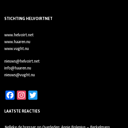
STICHTING HELVOIRTNET
www.helvoirt.net
www.haaren.nu
www.vught.nu
nieuws@helvoirt.net
info@haaren.nu
nieuws@vught.nu
Fa
In
T
ce
st
wi
LAATSTE REACTIES
b
ag
tt
oo
ra
er
Nelleke de bresser
op
Overleden: Annie Bolenius – Berkelmans