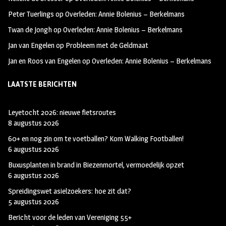
k
m
Peter Tuerlings
op
Overleden: Annie Bolenius – Berkelmans
Twan de Jongh
op
Overleden: Annie Bolenius – Berkelmans
Jan van Engelen
op
Probleem met de Geldmaat
Jan en Roos van Engelen
op
Overleden: Annie Bolenius – Berkelmans
LAATSTE BERICHTEN
Leyetocht 2026: nieuwe fietsroutes
8 augustus 2026
60+ en nog zin om te voetballen? Kom Walking Footballen!
6 augustus 2026
Buxusplanten in brand in Biezenmortel, vermoedelijk opzet
6 augustus 2026
Spreidingswet asielzoekers: hoe zit dat?
5 augustus 2026
Bericht voor de leden van Vereniging 55+