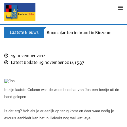
S
k
i
p
t
Laatste Nieuws
Buxusplanten in brand in Biezenmortel, v
o
c
o
19 november 2014
n
Latest Update: 19 november 2014 15:37
t
e
n
t
In zijn laatste Column was de woordenschat van Jos een beetje uit de
hand gelopen.
Is dat erg? Ach als je er eerlijk op terug komt en daar waar nodig je
excuus aanbiedt kan het in Helvoirt nog wel wat leye….