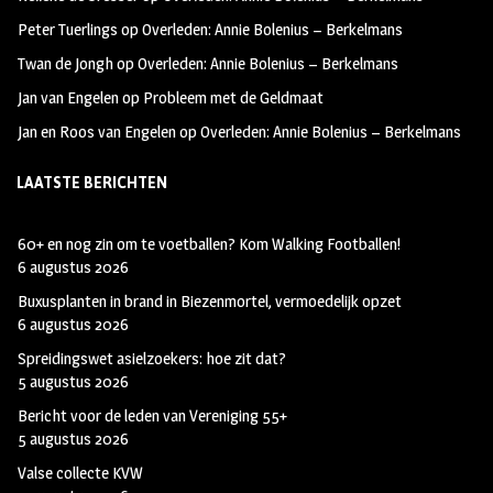
k
m
Peter Tuerlings
op
Overleden: Annie Bolenius – Berkelmans
Twan de Jongh
op
Overleden: Annie Bolenius – Berkelmans
Jan van Engelen
op
Probleem met de Geldmaat
Jan en Roos van Engelen
op
Overleden: Annie Bolenius – Berkelmans
LAATSTE BERICHTEN
60+ en nog zin om te voetballen? Kom Walking Footballen!
6 augustus 2026
Buxusplanten in brand in Biezenmortel, vermoedelijk opzet
6 augustus 2026
Spreidingswet asielzoekers: hoe zit dat?
5 augustus 2026
Bericht voor de leden van Vereniging 55+
5 augustus 2026
Valse collecte KVW