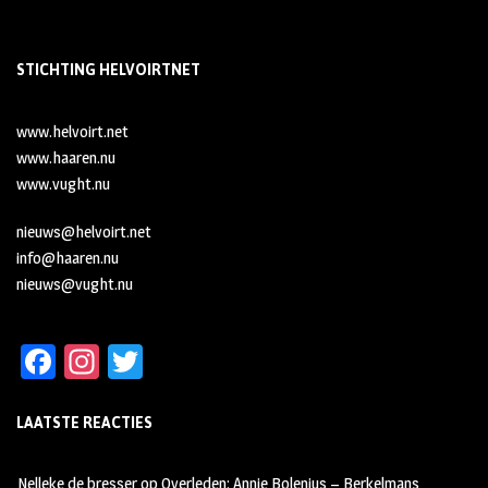
STICHTING HELVOIRTNET
www.helvoirt.net
www.haaren.nu
www.vught.nu
nieuws@helvoirt.net
info@haaren.nu
nieuws@vught.nu
Fa
In
T
ce
st
wi
LAATSTE REACTIES
b
ag
tt
oo
ra
er
Nelleke de bresser
op
Overleden: Annie Bolenius – Berkelmans