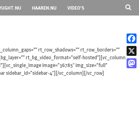
VUGHT.NU
HAAREN.NU
VIDEO’S
F
 rt_column_gaps=”” rt_row_shadows=”” rt_row_borders=””
rt_bg_layer=”” rt_bg_video_format=”self-hosted”][vc_column
a
X
l”][vc_single_image image=”36785″ img_size=”full”
c
ar sidebar_id=”sidebar-4″][/vc_column][/vc_row]
M
e
a
b
s
o
t
o
o
k
d
o