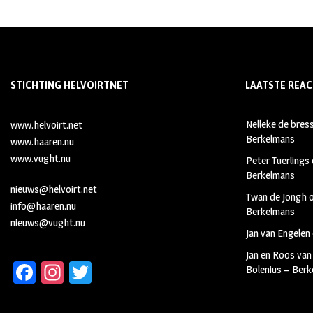
STICHTING HELVOIRTNET
LAATSTE REAC
Nelleke de bres
www.helvoirt.net
Berkelmans
www.haaren.nu
www.vught.nu
Peter Tuerlings
Berkelmans
nieuws@helvoirt.net
Twan de Jongh
info@haaren.nu
Berkelmans
nieuws@vught.nu
Jan van Engelen
Jan en Roos van
Fa
In
T
Bolenius – Ber
ce
st
wi