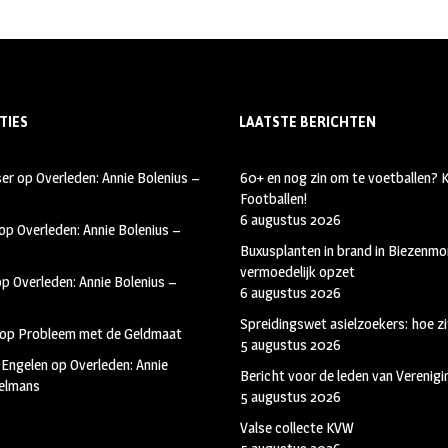
TIES
LAATSTE BERICHTEN
ser
op
Overleden: Annie Bolenius –
60+ en nog zin om te voetballen?
Footballen!
6 augustus 2026
op
Overleden: Annie Bolenius –
Buxusplanten in brand in Biezenmor
vermoedelijk opzet
op
Overleden: Annie Bolenius –
6 augustus 2026
Spreidingswet asielzoekers: hoe zi
op
Probleem met de Geldmaat
5 augustus 2026
 Engelen
op
Overleden: Annie
Bericht voor de leden van Verenig
kelmans
5 augustus 2026
Valse collecte KVW