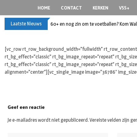
S
HOME
CONTACT
KERKEN
V55+
k
i
Laatste Nieuws
60+ en nog zin om te voetballen? Kom Wal
p
t
o
c
[vc_row rt_row_background_width=”fullwidth” rt_row_content_
o
rt_bg_effect=”classic” rt_bg_image_repeat=”repeat” rt_bg_siz
n
rt_bg_effect=”classic” rt_bg_image_repeat=”repeat” rt_bg_size
t
alignment=”center”][vc_single_image image=”36786″ img_size=”
e
n
t
Geef een reactie
Je e-mailadres wordt niet gepubliceerd.
Vereiste velden zijn 