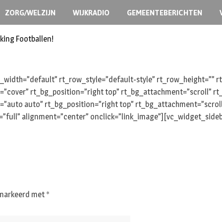
ZORG/WELZIJN
WIJKRADIO
GEMEENTEBERICHTEN
king Footballen!
width=”default” rt_row_style=”default-style” rt_row_height=””
e=”cover” rt_bg_position=”right top” rt_bg_attachment=”scroll” 
=”auto auto” rt_bg_position=”right top” rt_bg_attachment=”scrol
full” alignment=”center” onclick=”link_image”][vc_widget_sideb
gemarkeerd met
*