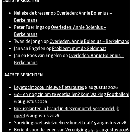
LAATSTE REACTIES
Nelleke de bresser
op
Overleden: Annie Bolenius –
Berkelmans
Peter Tuerlings
op
Overleden: Annie Bolenius –
Berkelmans
Twan de Jongh
op
Overleden: Annie Bolenius – Berkelmans
Jan van Engelen
op
Probleem met de Geldmaat
Jan en Roos van Engelen
op
Overleden: Annie Bolenius –
Berkelmans
LAATSTE BERICHTEN
Leyetocht 2026: nieuwe fietsroutes
8 augustus 2026
60+ en nog zin om te voetballen? Kom Walking Footballen!
6 augustus 2026
Buxusplanten in brand in Biezenmortel, vermoedelijk
opzet
6 augustus 2026
Spreidingswet asielzoekers: hoe zit dat?
5 augustus 2026
Bericht voor de leden van Vereniging 55+
5 augustus 2026