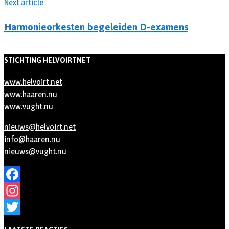
Next article
Harmonieorkesten begeleiden D-examens
STICHTING HELVOIRTNET
www.helvoirt.net
www.haaren.nu
www.vught.nu
nieuws@helvoirt.net
info@haaren.nu
nieuws@vught.nu
Facebook
Instagram
Twitter