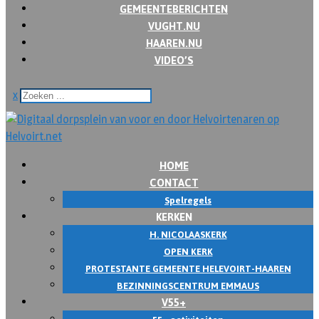
GEMEENTEBERICHTEN
VUGHT.NU
HAAREN.NU
VIDEO’S
x
HOME
CONTACT
Spelregels
KERKEN
H. NICOLAASKERK
OPEN KERK
PROTESTANTE GEMEENTE HELEVOIRT-HAAREN
BEZINNINGSCENTRUM EMMAUS
V55+