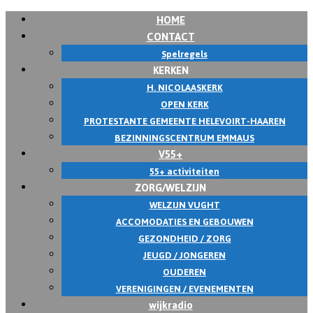
HOME
Skip
CONTACT
to
Spelregels
content
KERKEN
H. NICOLAASKERK
OPEN KERK
PROTESTANTE GEMEENTE HELEVOIRT-HAAREN
BEZINNINGSCENTRUM EMMAUS
V55+
55+ activiteiten
ZORG/WELZIJN
WELZIJN VUGHT
ACCOMODATIES EN GEBOUWEN
GEZONDHEID / ZORG
JEUGD / JONGEREN
OUDEREN
VERENIGINGEN / EVENEMENTEN
wijkradio