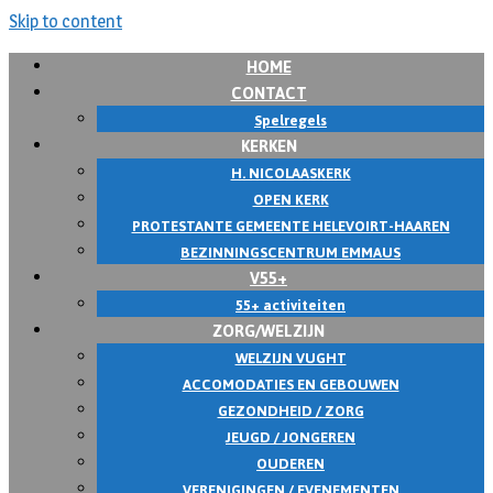
Skip to content
HOME
CONTACT
Spelregels
KERKEN
H. NICOLAASKERK
OPEN KERK
PROTESTANTE GEMEENTE HELEVOIRT-HAAREN
BEZINNINGSCENTRUM EMMAUS
V55+
55+ activiteiten
ZORG/WELZIJN
WELZIJN VUGHT
ACCOMODATIES EN GEBOUWEN
GEZONDHEID / ZORG
JEUGD / JONGEREN
OUDEREN
VERENIGINGEN / EVENEMENTEN