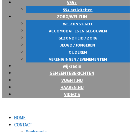
V55+
55+ activiteiten
ZORG/WELZIJN
WELZIJN VUGHT
ACCOMODATIES EN GEBOUWEN
GEZONDHEID / ZORG
JEUGD / JONGEREN
OUDEREN
VERENIGINGEN / EVENEMENTEN
wijkradio
GEMEENTEBERICHTEN
VUGHT.NU
HAAREN.NU
VIDEO’S
HOME
CONTACT
Spelregels