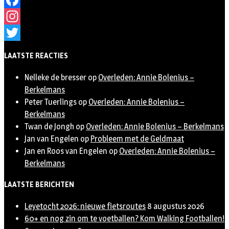
Facebook
Instagram
Twitter
LAATSTE REACTIES
Nelleke de bresser
op
Overleden: Annie Bolenius –
Berkelmans
Peter Tuerlings
op
Overleden: Annie Bolenius –
Berkelmans
Twan de Jongh
op
Overleden: Annie Bolenius – Berkelmans
Jan van Engelen
op
Probleem met de Geldmaat
Jan en Roos van Engelen
op
Overleden: Annie Bolenius –
Berkelmans
LAATSTE BERICHTEN
Leyetocht 2026: nieuwe fietsroutes
8 augustus 2026
60+ en nog zin om te voetballen? Kom Walking Footballen!