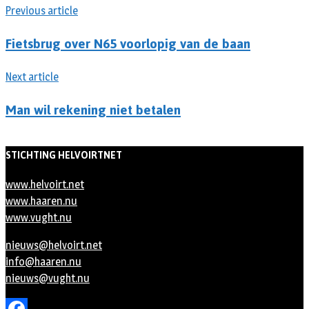
Previous article
Fietsbrug over N65 voorlopig van de baan
Next article
Man wil rekening niet betalen
STICHTING HELVOIRTNET
www.helvoirt.net
www.haaren.nu
www.vught.nu
nieuws@helvoirt.net
info@haaren.nu
nieuws@vught.nu