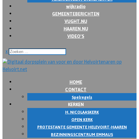
wijkradio
GEMEENTEBERICHTEN
VUGHT.NU
HAAREN.NU
VIDEO’S
x
HOME
CONTACT
Spelregels
KERKEN
H. NICOLAASKERK
OPEN KERK
PROTESTANTE GEMEENTE HELEVOIRT-HAAREN
BEZINNINGSCENTRUM EMMAUS