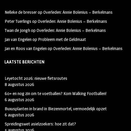
oo
ra
er
Nelleke de bresser
op
Overleden: Annie Bolenius – Berkelmans
k
m
Peter Tuerlings
op
Overleden: Annie Bolenius – Berkelmans
Twan de Jongh
op
Overleden: Annie Bolenius – Berkelmans
Jan van Engelen
op
Probleem met de Geldmaat
Jan en Roos van Engelen
op
Overleden: Annie Bolenius – Berkelmans
LAATSTE BERICHTEN
Leyetocht 2026: nieuwe fietsroutes
8 augustus 2026
60+ en nog zin om te voetballen? Kom Walking Footballen!
6 augustus 2026
Buxusplanten in brand in Biezenmortel, vermoedelijk opzet
6 augustus 2026
Spreidingswet asielzoekers: hoe zit dat?
5 augustus 2026