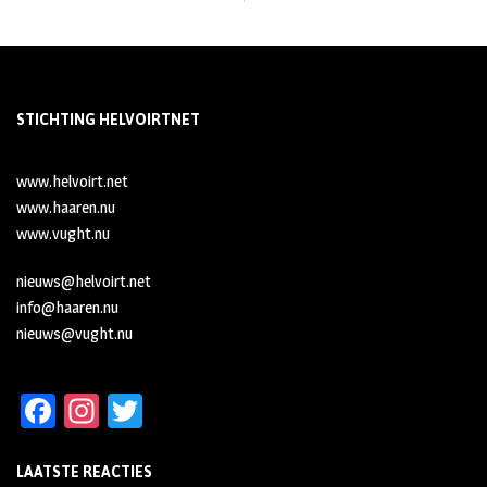
STICHTING HELVOIRTNET
www.helvoirt.net
www.haaren.nu
www.vught.nu
nieuws@helvoirt.net
info@haaren.nu
nieuws@vught.nu
Fa
In
T
ce
st
wi
LAATSTE REACTIES
b
ag
tt