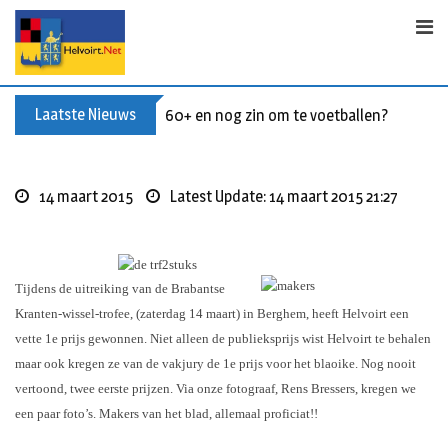
S
k
i
p
t
Laatste Nieuws
60+ en nog zin om te voetballen? Kom Wal
o
c
o
14 maart 2015
Latest Update: 14 maart 2015 21:27
n
t
e
n
Tijdens de uitreiking van de Brabantse
t
Kranten-wissel-trofee, (zaterdag 14 maart) in Berghem, heeft Helvoirt een
vette 1e prijs gewonnen. Niet alleen de publieksprijs wist Helvoirt te behalen
maar ook kregen ze van de vakjury de 1e prijs voor het blaoike. Nog nooit
vertoond, twee eerste prijzen. Via onze fotograaf, Rens Bressers, kregen we
een paar foto’s.
Makers van het blad, allemaal proficiat!!