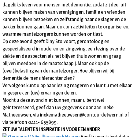
dagelijks leven voor mensen met dementie, zodat zij deel uit
kunnen blijven maken van verenigingen, familie en vrienden
kunnen blijven bezoeken en zelfstandig naar de slager en de
bakker kunnen gaan. Maar ook om activiteiten te organiseren,
waarmee mantelzorgers kunnen worden ontlast.
Op deze avond geeft Diny Stolvoort, gerontoloog en
gespecialiseerd in ouderen en zingeving, een lezing over de
ziekte en de aspecten als het blijven thuis wonen en graag
blijven meedoen in de maatschappij. Maar ook op de
(over)belasting van de mantelzorger. Hoe blijven wij bij
dementie de mens hierachter zien?
Vervolgens kunt u op haar lezing reageren en kunt u met elkaar
in gesprek en (uw) ervaringen delen.
Mocht u deze avond niet kunnen, maar u bent wel
geïnteresseerd, geef dan uw gegevens door aan Ineke
Matheeuwsen, via inekematheeuwsen@contourdetwern.nl of
via telefoon 0411- 655899.
ZET UW TALENT EN INSPIRATIE IN VOOR EEN ANDER
Heeft u een talent dat u