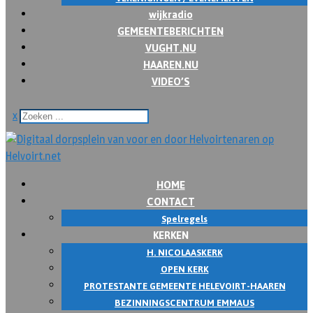
wijkradio
GEMEENTEBERICHTEN
VUGHT.NU
HAAREN.NU
VIDEO’S
x
HOME
CONTACT
Spelregels
KERKEN
H. NICOLAASKERK
OPEN KERK
PROTESTANTE GEMEENTE HELEVOIRT-HAAREN
BEZINNINGSCENTRUM EMMAUS