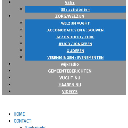
V55+
55+ activiteiten
ZORG/WELZIJN
WELZIJN VUGHT
ACCOMODATIES EN GEBOUWEN
GEZONDHEID / ZORG
JEUGD / JONGEREN
OUDEREN
VERENIGINGEN / EVENEMENTEN
wijkradio
GEMEENTEBERICHTEN
VUGHT.NU
HAAREN.NU
VIDEO’S
HOME
CONTACT
Spelregels