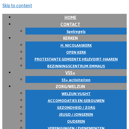
Skip to content
HOME
CONTACT
Spelregels
KERKEN
H. NICOLAASKERK
OPEN KERK
PROTESTANTE GEMEENTE HELEVOIRT-HAAREN
BEZINNINGSCENTRUM EMMAUS
V55+
55+ activiteiten
ZORG/WELZIJN
WELZIJN VUGHT
ACCOMODATIES EN GEBOUWEN
GEZONDHEID / ZORG
JEUGD / JONGEREN
OUDEREN
VERENIGINGEN / EVENEMENTEN