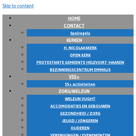
Skip to content
HOME
CONTACT
Spelregels
KERKEN
H. NICOLAASKERK
OPEN KERK
PROTESTANTE GEMEENTE HELEVOIRT-HAAREN
BEZINNINGSCENTRUM EMMAUS
V55+
55+ activiteiten
ZORG/WELZIJN
WELZIJN VUGHT
ACCOMODATIES EN GEBOUWEN
GEZONDHEID / ZORG
JEUGD / JONGEREN
OUDEREN
VERENIGINGEN / EVENEMENTEN