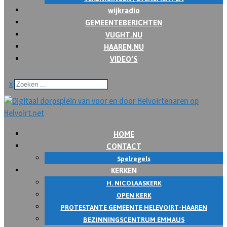
wijkradio
GEMEENTEBERICHTEN
VUGHT.NU
HAAREN.NU
VIDEO’S
x
HOME
CONTACT
Spelregels
KERKEN
H. NICOLAASKERK
OPEN KERK
PROTESTANTE GEMEENTE HELEVOIRT-HAAREN
BEZINNINGSCENTRUM EMMAUS