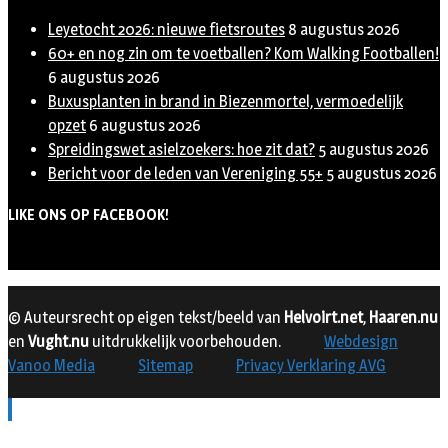
Leyetocht 2026: nieuwe fietsroutes
8 augustus 2026
60+ en nog zin om te voetballen? Kom Walking Footballen!
6 augustus 2026
Buxusplanten in brand in Biezenmortel, vermoedelijk
opzet
6 augustus 2026
Spreidingswet asielzoekers: hoe zit dat?
5 augustus 2026
Bericht voor de leden van Vereniging 55+
5 augustus 2026
LIKE ONS OP FACEBOOK!
© Auteursrecht op eigen tekst/beeld van
Helvoirt.net
,
Haaren.nu
en
Vught.nu
uitdrukkelijk voorbehouden.
Webdesign
Vanoo Media
Sitemap
Privacy Verklaring AVG