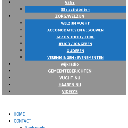
V55+
55+ activiteiten
ZORG/WELZIJN
WELZIJN VUGHT
ACCOMODATIES EN GEBOUWEN
GEZONDHEID / ZORG
JEUGD / JONGEREN
OUDEREN
VERENIGINGEN / EVENEMENTEN
wijkradio
GEMEENTEBERICHTEN
VUGHT.NU
HAAREN.NU
VIDEO’S
HOME
CONTACT
Spelregels