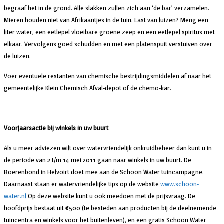
begraaf het in de grond. Alle slakken zullen zich aan ‘de bar’ verzamelen.
Mieren houden niet van Afrikaantjes in de tuin. Last van luizen? Meng een
liter water, een eetlepel vloeibare groene zeep en een eetlepel spiritus met
elkaar. Vervolgens goed schudden en met een platenspuit verstuiven over
de luizen.
Voer eventuele restanten van chemische bestrijdingsmiddelen af naar het
gemeentelijke Klein Chemisch Afval-depot of de chemo-kar.
Voorjaarsactie bij winkels in uw buurt
Als u meer adviezen wilt over watervriendelijk onkruidbeheer dan kunt u in
de periode van 2 t/m 14 mei 2011 gaan naar winkels in uw buurt. De
Boerenbond in Helvoirt doet mee aan de Schoon Water tuincampagne.
Daarnaast staan er watervriendelijke tips op de website
www.schoon-
water.nl
Op deze website kunt u ook meedoen met de prijsvraag. De
hoofdprijs bestaat uit €500 (te besteden aan producten bij de deelnemende
tuincentra en winkels voor het buitenleven), en een gratis Schoon Water