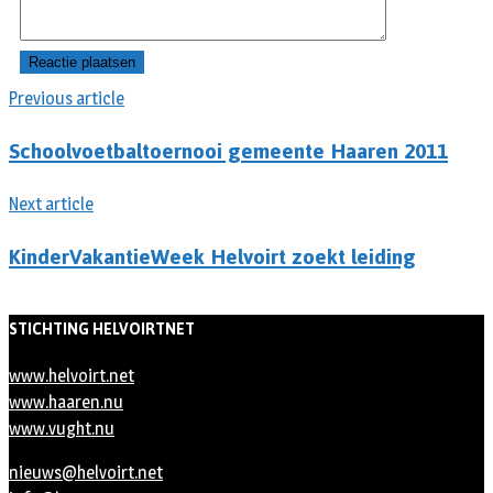
Previous article
Schoolvoetbaltoernooi gemeente Haaren 2011
Next article
KinderVakantieWeek Helvoirt zoekt leiding
STICHTING HELVOIRTNET
www.helvoirt.net
www.haaren.nu
www.vught.nu
nieuws@helvoirt.net