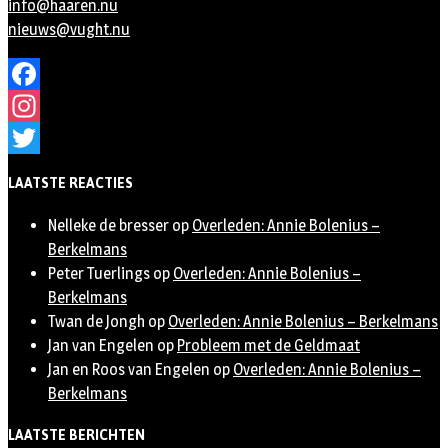
info@haaren.nu
nieuws@vught.nu
Facebook
Instagram
Twitter
LAATSTE REACTIES
Nelleke de bresser
op
Overleden: Annie Bolenius –
Berkelmans
Peter Tuerlings
op
Overleden: Annie Bolenius –
Berkelmans
Twan de Jongh
op
Overleden: Annie Bolenius – Berkelmans
Jan van Engelen
op
Probleem met de Geldmaat
Jan en Roos van Engelen
op
Overleden: Annie Bolenius –
Berkelmans
LAATSTE BERICHTEN