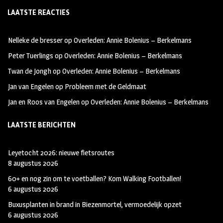
ce
st
wi
LAATSTE REACTIES
b
ag
tt
oo
ra
er
Nelleke de bresser
op
Overleden: Annie Bolenius – Berkelmans
k
m
Peter Tuerlings
op
Overleden: Annie Bolenius – Berkelmans
Twan de Jongh
op
Overleden: Annie Bolenius – Berkelmans
Jan van Engelen
op
Probleem met de Geldmaat
Jan en Roos van Engelen
op
Overleden: Annie Bolenius – Berkelmans
LAATSTE BERICHTEN
Leyetocht 2026: nieuwe fietsroutes
8 augustus 2026
60+ en nog zin om te voetballen? Kom Walking Footballen!
6 augustus 2026
Buxusplanten in brand in Biezenmortel, vermoedelijk opzet
6 augustus 2026