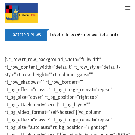
Skip
to
content
Laatste Nieuws
Leyetocht 2026: nieuwe fietsroutes
[vc_row rt_row_background_width=”fullwidth”
rt_row_content_width=”default” rt_row_style=”default-
style” rt_row_height=”” rt_column_gaps=””
rt_row_shadows=”” rt_row_borders=””
rt_bg_effect=”classic” rt_bg_image_repeat=”repeat”
rt_bg_size=”cover” rt_bg_position=”right top”
rt_bg_attachment=”scroll” rt_bg_layer=””
rt_bg_video_format=”self-hosted”][vc_column
rt_bg_effect=”classic” rt_bg_image_repeat=”repeat”
rt_bg_size=”auto auto” rt_bg_position=”right top”
rt_bg_attachment=”scroll”][vc_single_image image=”36689″