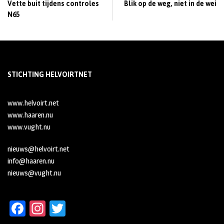
Vette buit tijdens controles
Blik op de weg, niet in de wei
N65
STICHTING HELVOIRTNET
www.helvoirt.net
www.haaren.nu
www.vught.nu
nieuws@helvoirt.net
info@haaren.nu
nieuws@vught.nu
Fa
In
T