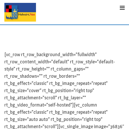
Skip
to
content
[vc_row rt_row_background_width=”fullwidth”
rt_row_content_width=”default” rt_row_style=”default-
style” rt_row_height=”” rt_column_gaps=””
rt_row_shadows=”” rt_row_borders=””
rt_bg_effect=”classic” rt_bg_image_repeat=”repeat”
rt_bg_size=”cover” rt_bg_position=”right top”
rt_bg_attachment=”scroll” rt_bg_layer=””
rt_bg_video_format=”self-hosted”][vc_column
rt_bg_effect=”classic” rt_bg_image_repeat=”repeat”
rt_bg_size=”auto auto” rt_bg_position=”right top”
rt_bg_attachment=”scroll”][vc_single_image image=”36836″