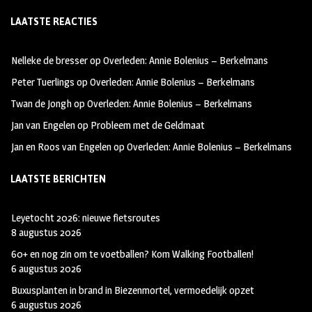
ce
st
wi
LAATSTE REACTIES
b
ag
tt
oo
ra
er
Nelleke de bresser
op
Overleden: Annie Bolenius – Berkelmans
k
m
Peter Tuerlings
op
Overleden: Annie Bolenius – Berkelmans
Twan de Jongh
op
Overleden: Annie Bolenius – Berkelmans
Jan van Engelen
op
Probleem met de Geldmaat
Jan en Roos van Engelen
op
Overleden: Annie Bolenius – Berkelmans
LAATSTE BERICHTEN
Leyetocht 2026: nieuwe fietsroutes
8 augustus 2026
60+ en nog zin om te voetballen? Kom Walking Footballen!
6 augustus 2026
Buxusplanten in brand in Biezenmortel, vermoedelijk opzet
6 augustus 2026