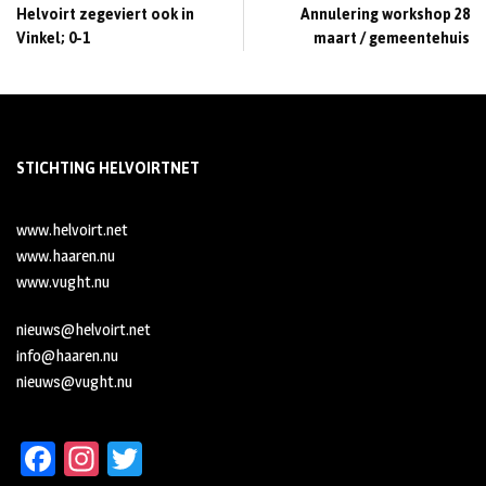
Helvoirt zegeviert ook in
Annulering workshop 28
Vinkel; 0-1
maart / gemeentehuis
STICHTING HELVOIRTNET
www.helvoirt.net
www.haaren.nu
www.vught.nu
nieuws@helvoirt.net
info@haaren.nu
nieuws@vught.nu
Fa
In
T