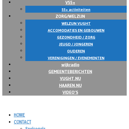
V55+
55+ activiteiten
ZORG/WELZIJN
WELZIJN VUGHT
ACCOMODATIES EN GEBOUWEN
GEZONDHEID / ZORG
JEUGD / JONGEREN
OUDEREN
VERENIGINGEN / EVENEMENTEN
wijkradio
GEMEENTEBERICHTEN
VUGHT.NU
HAAREN.NU
VIDEO’S
HOME
CONTACT
Spelregels