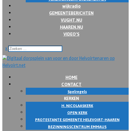
wijkradio
GEMEENTEBERICHTEN
VUGHT.NU
HAAREN.NU
VIDEO’S
x
HOME
CONTACT
Spelregels
KERKEN
H. NICOLAASKERK
OPEN KERK
PROTESTANTE GEMEENTE HELEVOIRT-HAAREN
BEZINNINGSCENTRUM EMMAUS