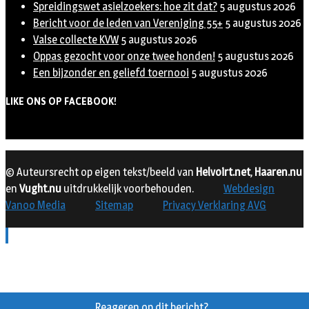
Spreidingswet asielzoekers: hoe zit dat?
5 augustus 2026
Bericht voor de leden van Vereniging 55+
5 augustus 2026
Valse collecte KVW
5 augustus 2026
Oppas gezocht voor onze twee honden!
5 augustus 2026
Een bijzonder en geliefd toernooi
5 augustus 2026
LIKE ONS OP FACEBOOK!
© Auteursrecht op eigen tekst/beeld van
Helvoirt.net
,
Haaren.nu
en
Vught.nu
uitdrukkelijk voorbehouden.
Webdesign
Vanoo Media
Sitemap
Privacy Verklaring AVG
Reageren op dit bericht?