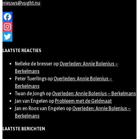
nieuws@vught.nu
Facebook
Instagram
Twitter
LAATSTE REACTIES
Nelleke de bresser
op
Overleden: Annie Bolenius –
Berkelmans
Peter Tuerlings
op
Overleden: Annie Bolenius –
Berkelmans
Twan de Jongh
op
Overleden: Annie Bolenius – Berkelmans
Jan van Engelen
op
Probleem met de Geldmaat
Jan en Roos van Engelen
op
Overleden: Annie Bolenius –
Berkelmans
LAATSTE BERICHTEN