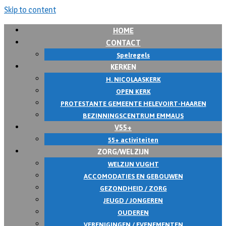
Skip to content
HOME
CONTACT
Spelregels
KERKEN
H. NICOLAASKERK
OPEN KERK
PROTESTANTE GEMEENTE HELEVOIRT-HAAREN
BEZINNINGSCENTRUM EMMAUS
V55+
55+ activiteiten
ZORG/WELZIJN
WELZIJN VUGHT
ACCOMODATIES EN GEBOUWEN
GEZONDHEID / ZORG
JEUGD / JONGEREN
OUDEREN
VERENIGINGEN / EVENEMENTEN