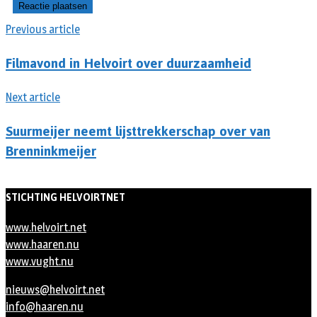
Previous article
Filmavond in Helvoirt over duurzaamheid
Next article
Suurmeijer neemt lijsttrekkerschap over van
Brenninkmeijer
STICHTING HELVOIRTNET
www.helvoirt.net
www.haaren.nu
www.vught.nu
nieuws@helvoirt.net
info@haaren.nu