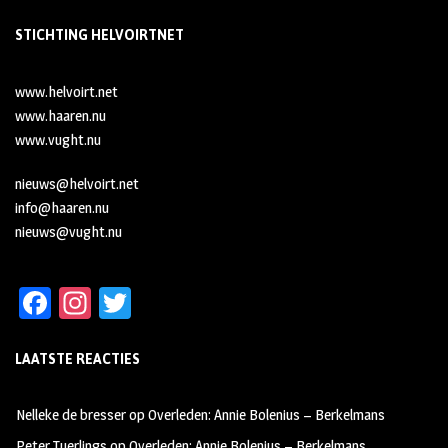
STICHTING HELVOIRTNET
www.helvoirt.net
www.haaren.nu
www.vught.nu
nieuws@helvoirt.net
info@haaren.nu
nieuws@vught.nu
Fa
In
T
ce
st
wi
LAATSTE REACTIES
b
ag
tt
oo
ra
er
Nelleke de bresser
op
Overleden: Annie Bolenius – Berkelmans
k
m
Peter Tuerlings
op
Overleden: Annie Bolenius – Berkelmans