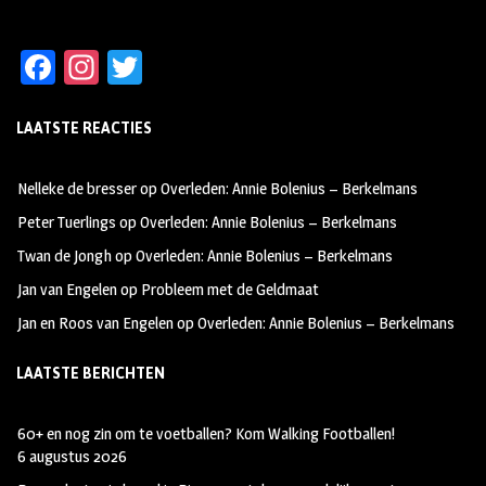
Fa
In
T
ce
st
wi
LAATSTE REACTIES
b
ag
tt
oo
ra
er
Nelleke de bresser
op
Overleden: Annie Bolenius – Berkelmans
k
m
Peter Tuerlings
op
Overleden: Annie Bolenius – Berkelmans
Twan de Jongh
op
Overleden: Annie Bolenius – Berkelmans
Jan van Engelen
op
Probleem met de Geldmaat
Jan en Roos van Engelen
op
Overleden: Annie Bolenius – Berkelmans
LAATSTE BERICHTEN
60+ en nog zin om te voetballen? Kom Walking Footballen!
6 augustus 2026