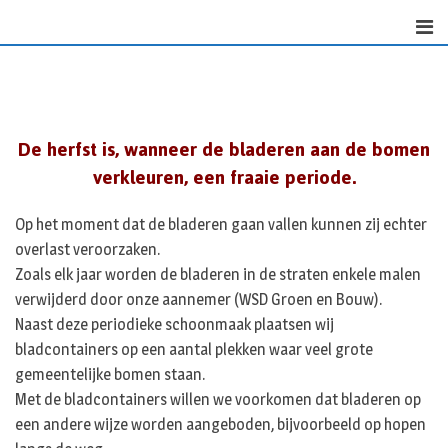
S
k
i
p
t
o
De herfst is, wanneer de bladeren aan de bomen
c
verkleuren, een fraaie periode.
o
n
Op het moment dat de bladeren gaan vallen kunnen zij echter
t
overlast veroorzaken.
e
Zoals elk jaar worden de bladeren in de straten enkele malen
n
t
verwijderd door onze aannemer (WSD Groen en Bouw).
Naast deze periodieke schoonmaak plaatsen wij
bladcontainers op een aantal plekken waar veel grote
gemeentelijke bomen staan.
Met de bladcontainers willen we voorkomen dat bladeren op
een andere wijze worden aangeboden, bijvoorbeeld op hopen