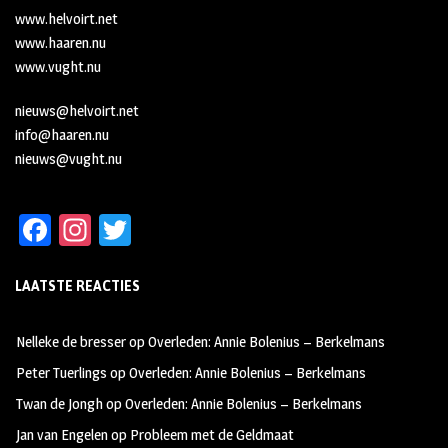
www.helvoirt.net
www.haaren.nu
www.vught.nu
nieuws@helvoirt.net
info@haaren.nu
nieuws@vught.nu
Fa
In
T
ce
st
wi
LAATSTE REACTIES
b
ag
tt
oo
ra
er
Nelleke de bresser
op
Overleden: Annie Bolenius – Berkelmans
k
m
Peter Tuerlings
op
Overleden: Annie Bolenius – Berkelmans
Twan de Jongh
op
Overleden: Annie Bolenius – Berkelmans
Jan van Engelen
op
Probleem met de Geldmaat