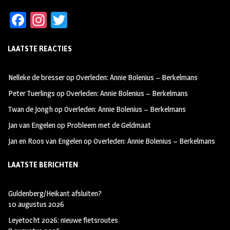
Fa
In
T
ce
st
wi
LAATSTE REACTIES
b
ag
tt
oo
ra
er
Nelleke de bresser
op
Overleden: Annie Bolenius – Berkelmans
k
m
Peter Tuerlings
op
Overleden: Annie Bolenius – Berkelmans
Twan de Jongh
op
Overleden: Annie Bolenius – Berkelmans
Jan van Engelen
op
Probleem met de Geldmaat
Jan en Roos van Engelen
op
Overleden: Annie Bolenius – Berkelmans
LAATSTE BERICHTEN
Guldenberg/Heikant afsluiten?
10 augustus 2026
Leyetocht 2026: nieuwe fietsroutes